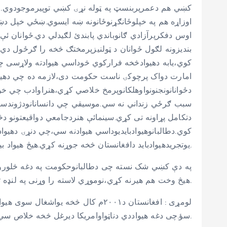
کښي هم دعمرپربنسټ په ټوله نړۍ کښي توپيرموجودوي.ځوا
اوزاړه هم په خپلوځانګړنوځانونه ښه ایسوي.ښځي خپل دښک
اوس دفکرپرآزادي ګانوباندي پابندئ لګیدلي دي.ځوانان ئ
بندیزونه لګول ځوانان د ټولنیزپرمختګ څخه را ګرځول د
کوي،یابه دهیوادڅخه فرارکوي څوداسي هیوادته ولاړسی چ
امارت دواک پرچوکۍ ناست حکومت دی،لازمه ده چي دهیوا
دځوانانونجنونواوهلکانوپرمخ خلاصي کړي،هنراوادب چي خ
سبب ګرځي زنداني نه سي.موسیقي چي دانسانانودژوندسره
دتکامل پړاونه تی کړي.سینمائې هنردجامعي دواقیعتونو 
کوي.دطالبانوهیوادبایدیوداسي هیوادنه سي،چي دنړۍ دهیوا
یوتجریدهیوادباید دافغانستان څخه جوړنه کړي.هیڅ هیواد بیله نړیوال اتحاد څخه، بیله نړیوالومرستو څخه پرمخ تګ نه دی کړی.
په دې کښي شک نسته چی دطالبانوحکومت په دغه څلورومی
هیڅ وخت هم هیرنه کړي،نوموړي لاسته را وړنی په لنډه توګه داسي یادوم.
سؤ.چی دغه هیواددي دناټواوامریکا دیرغل څخه خلاص سي،خودطالبانواسلامي تحریک افغانستان دناټواوامریکا داشغاله خلاص کړ،اوس یومستقیل هیوادسؤ.