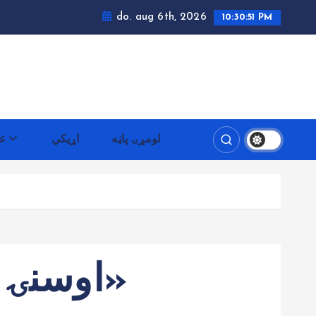
do. aug 6th, 2026
10:30:52 PM
لومړۍ پاڼه
اړيکي
عم
«اوسنۍ څلورعمده ستونزي اودرسنیوږغونه»