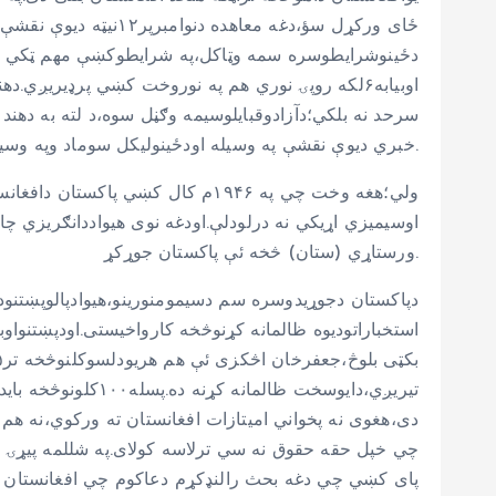
ځای ورکړل سؤ،دغه م
اوبیابه۶لکه روپۍ نوري هم په نوروخت کښي پرډیریږ
سرحد نه بلکي؛دآزادوقبایلوسیمه وګڼل سوه،د لته به دهند
خبري دیوې نقشې په وسیله اودځینولیکل سوماد وپه وسیله دآزادوقبایلو سیمه ښودل سوې ده.
ولي؛هغه وخت چي په ۱۹۴۶م کال کښ
اوسیمیزي اړیکي نه درلودلې.اودغه نوی هیواددانګریزي چا
ورستاړي (ستان) څخه ئې پاکستان جوړکړ.
دپاکستان دجوړیدوسره سم دسیمومنورینو،هیوادپالوپښتنو
استخباراتودیوه ظالمانه کړنوڅخه کارواخیستی.اودپښتنوا
تیریږي،دایوسخت ظ
دی،هغوی نه پخواني امیتازات افغانستان ته ورکوي،نه هم 
چي خپل حقه حقوق نه سي ترلاسه کولای.په شللمه پيړۍ ک
پای کښي چي دغه بحث رالنډکړم دعاکوم چي افغانستان ت