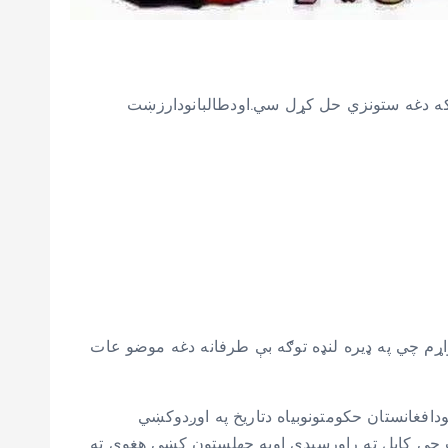
زه توګه دغه ستونزي حل کړل سي.اودطالبانودارزښت
ړم چي په ډیره لنډه توګه بې طرفانه دغه موضو عات
دافغانستان حکومتونوبیاه دتاریخ په اوږدوکښي
شلې وه.دډیورنډ په مشري هیئت چي کابل ته راورسیدی اوپه چهلستون کښي هغوی ته