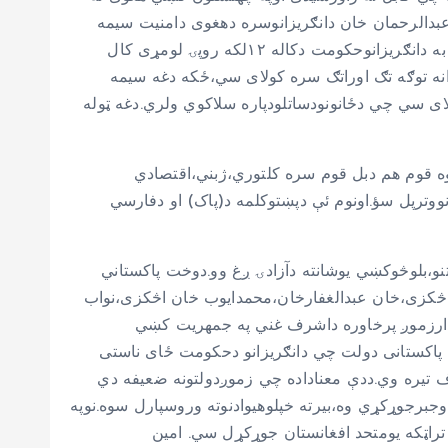
 ؤ.مدبیرامیرعبدالرحمان خان دانګریزانوسره دهغوی دامنیت سیمه
دځینوشرایطوسره سمه وټاکل،په شرایطوکښې مهم ټکي داسي یادسوي دي چي ددغه امنیت دسیمي د معلومولوپه بدل کښي به دانګریزانوحکومت دکاله ۱۲لکه روپۍ لومړی کال
ادانه توګه تګ اوراتګ سره کولای سي،ځکه دغه سیمه
لای سي چي دځانونودساتلودپاره سلاکوي ولري.دغه ټوله
 کښې یوه قوم هم دبل قوم سره کلتوري،ژبني،اقتصادي
نووترپل سؤ.اونوم ئې دپښتوکلمه د(پاک) او دفارسي
و،بلوڅوکښي یوشانته دآزادۍ ږغ وو.دوخت پاکستاني
ن اڅکزی،خان عبدالغفارخان،محمدایوب خان اڅکزی،نواب
ړه.خولنډه داچي سیمي خاردارزموږ پرخاوره داشرف غني په جمهریت کښي
سوي وای.خواوسنی پاکستانی دولت چي دانګریزانو دحکومت ځای ناستی
اف تیره وي.ددې معناداده چي زموږدولتونه ضعیفه دي
برجوړکړي وه،بیرته خپلوهیوادنوته وروسپارل سوه.نوپه
اټکه یومتحد افغانستان جوړکړل سي. امین