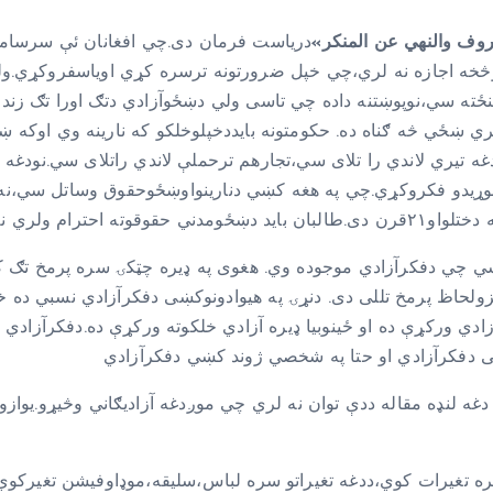
روف والنهي عن المنكر
»
دریاست فرمان دی.چي افغانان ئې سرسامه 
۷۲کیلومتروپوري بیله نارینوڅخه اجازه نه لري،چي خپل ضرورتونه ترسره کړي اوی
ځته سي،نوپوښتنه داده چي تاسی ولي دښځوآزادي دتګ اورا تګ زندا
 ښځي څه ګناه ده. حکومتونه بایددخپلوخلکو که نارینه وي اوکه ښ
هم تردغه تیري لاندي را تلای سي،تجارهم ترحملې لاندي راتلای سي.نودغه
ړیدو فکروکړي.چي په هغه کښي دنارینواوښځوحقوق وساتل سي،نه د
ښي چي دفکرآزادي موجوده وي. هغوی په ډیره چټکۍ سره پرمخ تګ کړی
زولحاظ پرمخ تللی دی. دنړۍ په هیوادونوکښی دفکرآزادي نسبي ده 
زادي ورکړې ده او ځینوبیا ډیره آزادي خلکوته ورکړې ده.دفکرآزاد
ه دغه لنډه مقاله ددې توان نه لري چي موږدغه آزاديګاني وڅیړو.یو
ره تغیرات کوي،ددغه تغیراتو سره لباس،سلیقه،موډاوفیشن تغیرکو