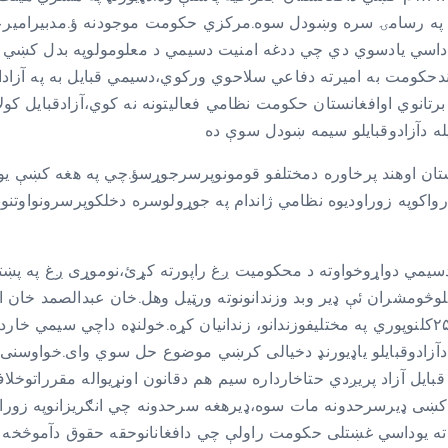
عاهده دنوامبرپر۱۲نیټه دیوې نقشې په رسامۍ سره وښودل سوه.مرکزي حکومت موجودنه
ي.دهندحکومت به امیرته دفاعي سلاحوي ورکوي،دسیمي قبایل به په آز
 برتانوي اوافغانستان حکومت نظامي فعالیتونه نه کوي،آزادقبایل کو
ي پاکستان دافغانستان اوهند پرخاوره دمختلفو قومونوپرسرجوړسؤ.چي په هغه
رواکوپه زوراودیوه نظامي ژاندام په جوړولوسره دخلکوپرسرونواوتنو
دسیمي دواړوخواوته د محکومیت ږغ راپورته کړئ،نوموړی ږغ په پښتن
وبلوڅومشران ئې ډیر وبد وزندانونوته ورټیل وهل.خان عبدالصمد خا
بکټی بلوڅ،جعفرخان اڅکزی ئې هم هریودلسوکلنوڅخه تر۲۵کلنوپوري په مختلیفوزندانو، زندانیان ک
المانه کړنه ده.پسله۱۰۰کلونوڅخه بایددآزادوقبایلو یاډیورنډ دخیالی کرښي موضوع حل 
قبایل آزاد پریږدي حتاخارداره سیم هم دقانون اونړیواله مقرراتوخل
ښی ډیرسرحدونه مات سوه،ډیرهغه سرحدونه چي انګریزانوپه زوراوج
ه یوداسي غښتلی حکومت راولې چي دافغانانوحقه حقوق دآموڅخه تر