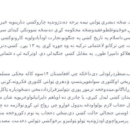
، ښځه دبشري ټولني نیمه برخه ده،دژوندپه چاروکښي دنارینوپه څی
ې.خوځینوغلطوعقیدوښځه محکومه کړې ده.ښځه ښوونکې کیدای سي،په
ي.داسلام په تاریخ کښي په جنګونو،تجارت اودآبادولوپه کارونوکښ
ورځي پوري ښځوخپل همت اوغیرت ښوودلی 
اکو دامپرا طورۍ په مقابل کښي جنګیدلي دي. اوترکیه ئې دعثماني 
ي اوکلتوری سوابقوپربنسټ ؤ.دهري ټولني کلتوري فکرونه،کړني دښځ
موږاناګانو،میندوڅخه ترموږ پوري دټولنیزقرارداددمخي دښځودپاره ټ
ستان کښي لیدل کیږي، یا چادري ده اویاهم دایرانیانواوعربوپه شا
جاب لازم بولواودغه بدډول غواړو چي رواج ئې کړو.نولازمه ده چي ن
چي په اوسني جنجالي حالت کښي دي،ښځي دحجاب په نوم دکوروڅخه م
 پرسرواچوي.اودژوندپه ټولو ټولنیزو برخوکښي دټولني دخدمت مصدرس