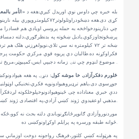
بله خبره چي داوس نوې اوریدل کیږي:هغه د «ا
لأمر بالمع
کړی دی.هغه دښځودراوتلولوتر
چي دنارینودخواڅخه به حمله پروسي اویادي هم فسادرا من
پرښځوتجاوزکوي.یادبل ښځوته په بدنظرګوري،دلته دمسافري
ښځه تر ۷۲ کیلومتره نه سي تلای،نویولغړزني هلک 
فکراوکړنه ده.طالبان دي پریوه قوي مرکزي حکومت پرجو
موضوع لنډوم چي ننۍ زمانه دجیپي ایس،کمپيوټر،مریخ ته دختلواو۲۱قرن دی.طالبان باید دښځومدني حقوقوته احترام ولري نه دپردیوهیوادوکړنوته .
څلورم دفکرآزادۍ خا موشه کول:
دنړۍ په هغه هیوادونوک
جوړسوی دی،یاهم ترډیروهیوادونوپه فکري،تخنیکي اوټولنی
ددې خبري معناداده چی ځینوهیوادونوخپلوخلکوته لږدفکرآ
مذهبي اوعقیدوي ژوند کښي آزادي،په اقتصادی ژوند کښی دفکرآزادي او حتا په شخصي ژوند کښي دفکرآزادي.
موږدنوروآزادي ګانوپرځانګړنوباندي دلته بحث نه کوو،ځک
ځوانه طبقه ورسره په پرابلم اوکړاونوکښی ده.
په هرټولنه کښي کلتور،فرهنګ رواجونه دوخت اوزمانې س