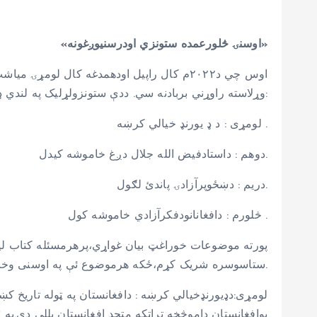
«اوسنۍ څلورعمده ستونزي اودرسنیوږغونه»
اوس چي د۲۰۲۲م کال راپیل اودهمدغه کال لو
وړلاسته راوړني بربادنه سي. ددې ستونزولړلیک په لندي ډول دی:
لومړی : د ډ یورنډ خیالي کرښه .
دوهم : داستادفیض الله جلال دږغ خاموشه کیدل.
دریم : دښځوپرآزادۍ پاندئ لګول.
څلورم : دافغانانودفکرآزادي خاموشه کول .
پورته موضوعات خوراغټ بیان غواړي،پرهرمسئله کتاب لیک
ستاسوسره شریک کړم،ځکه هرموضوع ئې په اوسنی وخت کښي ډیره مهمه ده.
لومړی:دډیورنډخیالي کرښه : دافغانستان په ټوله تاریخ ک