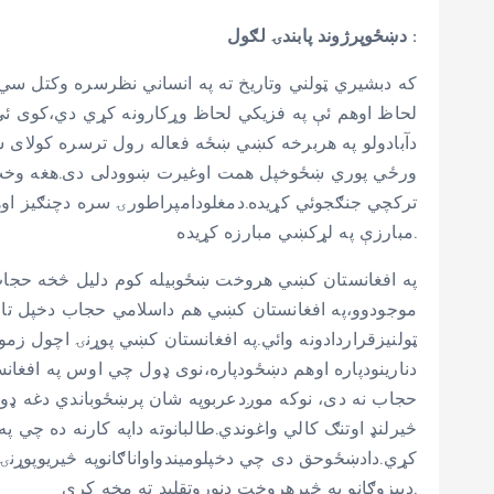
دښځوپرژوند پابندۍ لګول :
که دبشیري ټولني وتاریخ ته په انساني نظرسره وکتل سي
لحاظ اوهم ئې په فزیکي لحاظ وړکارونه کړي دي،کوی ئ
دآبادولو په هربرخه کښي ښځه فعاله رول ترسره کولای س
ترکچي جنګجوئي کړیده.دمغلودامپراطورۍ سره دچنګیز اوهل
مبارزې په لړکښي مبارزه کړیده.
موجودوو،په افغانستان کښي هم داسلامي حجاب دخپل تاریخ
ټولنیزقراردادونه وائي.په افغانستان کښي پوړنۍ اچول ز
دنارینودپاره اوهم دښځودپاره،نوی ډول چي اوس په افغان
حجاب نه دی، نوکه موږدعربوپه شان پرښځوباندي دغه ډول ح
څیرلنډ اوتنګ کالي واغوندي.طالبانوته داپه کارنه ده 
کړي.دادښځوحق دی چي دخپلومیندواواناګانوپه څیریوپوړنۍ
دبیزوګانو په څیرهروخت دنوروتقلید ته مخه کړي.