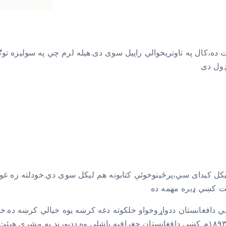
مړۍ میاشت ده،کال په تاوتریخوالي راپیل سوی دی.هیله لرم چي په سولی
ل کیدای سي،پرځینوخوئې کتابونه هم لیکل سوی دي.خودلته زه غوا
ښي دافغانستان ددواړوخواو خلکوته دغه کرښه یوه خیالي کرښه ده.خو
یوافغانستان داموڅخه تراټکه متحد افغانستان بللی دی.په ۱۸۹۳م کښي دافغانستان جغرافیه پا