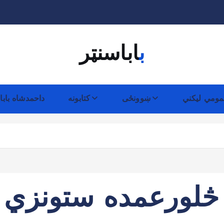
باباسنټر
ومي لیکني
ښوونځی
کتابونه
داحمدشاه بابا