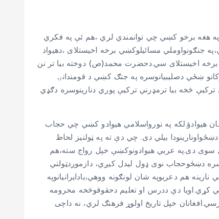
رپه هغه برخو کښي چي توانمندي لري ،هم ئې په فکري
 جنګونواوملي مسائیلوکښي برخه اخیستلای ،دهیواد
ي برخه اخیستلای سي.دحضرت محمد(ص) دوخته بیا تر نن
دی.هغه وخت چي ترکانو لاعثمانی ترکیه نه وه جوړه کړې .په ۱۳ پيړۍ کښي،دترکانو ښځي دصلیبیانوسره په جنګ کښي د قومندانۍ
ترکیې څخه بیا ترمډرني ترکیې پوري دنارینوسره دګډي
په افغانستان کښي هروخت ښځوبیله کوم دلیل څخه حجاب،سطردرلودلی دی.داځکه چي افغانستان ۱۴سوه کاله مخکی مسلمان هیوادؤ.لکه په نورواسلامي هیوادو کښي چي حجاب
واونارینودا بیلي دی. چي دې ته په ټولنیز لحاظ
اکل سوی دی.په عربي هیوادونوکښې خپل رواج سته،هم
ن سره دښځوحجاب نوی ډول لیدل کیږي، دازموږدټولني
ارینه هم دعربوپه شان لونګونه ووهي،یادایرانیانوپه
ني کړي.اویا دې ددرس او تعلیم دحقوقوڅخه محرومه
ي.افغانان خپل تاریخ اولوړ فرهنګ لري، نه داچی