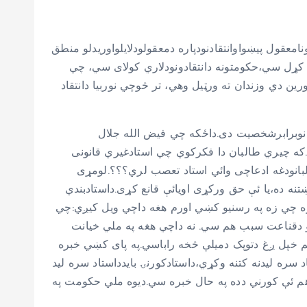
امعقول پیښواوانتقادنودپاره دمعقولودلایلواوریدلو منطق
نه کړل سي،حکومتونه دانتقادونودلاري کولای سي، چي
ن دي وزندان ته ورټیل وهي، تر څوچي نوربیا دانتقاد
رقانوبرابرشخصیت دی.داځکه چي فیض الله جلال
.که چیري طالبان دا فکرکوي چي استادغیري قانونی
انودغه ادعاچی وائي استاد تعصب لري؟؟؟.لومړی
 ده،یا ئې حق ورکړی اویائې قانع کړی.داستادبندي
ره چي زه په رسنیو کښي اورم هغه داچي ویل کیږي:چي
 دقناعت سبب هم سي. نه داچي هغه په ملي خیانت
 خپل ږغ دتوپک دمیلې څخه راباسي.په پای کښي خبره
سره لیدنه کتنه وکړي،داستادکورنۍ بایدداستاد سره لید
 ئې کورني دده په حال خبره سي.دیوه ملي حکومت په