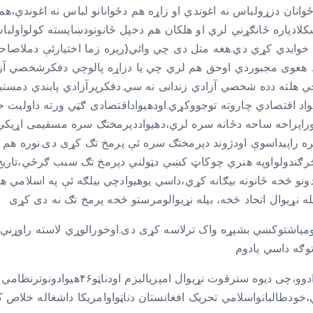
نان دزړولباس نه اغوندي او زاړه هم دځوانانو لباس نه اغوندي،ه
لادپاره ځانګړني لري او هلکان هم دخپل ځانونودښایسته کولواولب
ې خوابدي کړي دي.هغه متل دی چي وائي(ږیره زما اختیارئې دملاصاح
ي. هغوی مجبوردي اوحق هم لري چي یا دزاړه پالوچي دفکرشخصي آزا
ي هلته دده شخصي آزادي زندانی نه سي.دفکرپرآزادي پابندي دمستب
د اقتصادي چاروته توجووکړي.اودهیواداقتصادی ګټي ورته داولیت 
وراپراخه ساحه دځانه سره لري،دهیواددپرمختګ سره مسقیمی اړیکي
 راپیداسوې اودژوند دپرمختګ سره ئې پرمخ تګ کړی دی.نوره هم 
دڅرګندولواوپه هنري چوکاټ کښي دټولني دپرمخ تګ سبب ګرځي،تاریخ
دونو څخه ځانونه بیګانه کړي،داسي یوهیوادچي بیلګه ئې په اسلامي ه
اشتوکښي بشپړه واک ترلاسه کړی دی.اوخورالوړي لاسته راوړني هم
لومړی : افغانستان د۲۰۰۱م کال څخه یواشغا