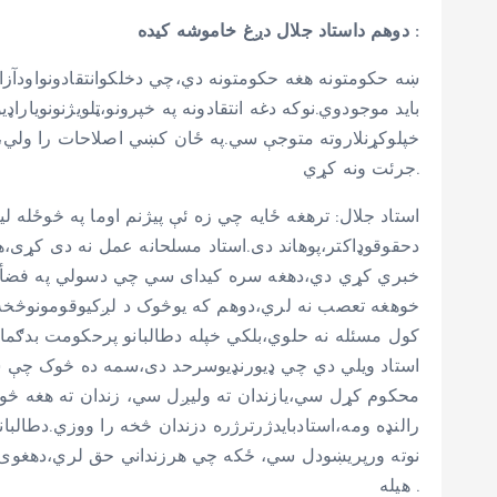
دوهم داستاد جلال دږغ خاموشه کیده :
ښه حکومتونه هغه حکومتونه دي،چي دخلکوانتقادونواودآزادۍ
باید موجودوي.نوکه دغه انتقادونه په خپرونو،ټلويژنونوی
خپلوکړنلاروته متوجې سي.په ځان کښي اصلاحات را ولي،دخل
جرئت ونه کړي.
استاد جلال: ترهغه ځایه چي زه ئې پيژنم اوما په څوځله 
دحقوقوډاکتر،پوهاند دی.استاد مسلحانه عمل نه دی کړی،
خبري کړي دي،دهغه سره کیدای سي چي دسولي په فضأ کښ
خوهغه تعصب نه لري،دوهم که یوڅوک د لږکیوقومونوڅخه ا
کول مسئله نه حلوي،بلکي خپله دطالبانو پرحکومت بدګما
استاد ویلي دي چي ډیورنډیوسرحد دی،سمه ده څوک چې س
محکوم کړل سي،یازندان ته ولیږل سي، زندان ته هغه څو
رالنډه ومه،استادبایدژرترژره دزندان څخه را ووزي.دطالب
نوته ورپریښودل سي، ځکه چي هرزنداني حق لري،دهغوی 
هیله .