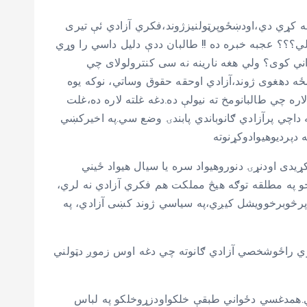
کړي دي،اودښځوپرټولنیزژوند،فکري آزادي ئې تیری
اسفروکړي.ولي؟؟؟ عجبه خبره ده !! طالبان ددې دلیل داسي را وړي
ني کوی؟ ولي هغه نارینه نه سی کنترولولای چي
ځه دهغوی ژوند،آزادي اوحقه حقوق وساتي، نوکه یوه
 لاره چي طالبانومخ ته نیولې ده.دغه غلته لاره ده،غلت
اچي پرآزادي ګانوباندي پابندۍ وضع سي.په اخیرکښي
دی اودنړۍ دنوروهیواد سره یا سیال هیواد ځیني
خو په مطلقه توګه هیڅ مملکت هم فکري آزادي نه لري،
ي پرڅوبرخوویشل کیږي،په سیاسي ژوند کښی آزادي، په
ازوي راځوشخصي آزادي ګانوته چي دغه اوس زموږ دټولني
ي.همدغسي دځواني طبقې خلکواودزړوخلکو په لباس