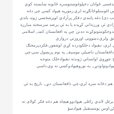
مدغسی ځوانان دخپلوغوښتنوسره ځانونه ښایسته کوي
اس اغوستلوځانګړنه لري.زموږپه هیواد کښي چي دغه
ب دی).دغه پابندي دفکر پرآزادي اوپرشخصي ژوند باندي
دي ئې ورزنداني کړیده یا به ئې پرضد سرسخته مبارزه
دوحکومتونوکړنه ده.نن چي په افغانستان کښۍ اسلامي
حق ولري.دښوونی اوروزني دروازې
 لري، دهیواد دخلکودزده کړي اوشعور،فکردپرمختګ
دافغانستان داصیلي موسیقۍ په نوم پريښول سي،چي
 جوړوي اوانساني ژوندته دهیوادخلک متوجه
یوادونواودنړۍ په نوروهیوادوکښي نه وي،داسي
 دځانه سره لري،چي دافغانستان دنړۍ تاریخ به ئې
ل سوی هیوادوو،چی دیوه سترقوت نړیوال امپریالیزم اودناټو۴۶هیوادونوترنظامي یرغل لاندي راغلی هیوادوو.هیچاه هم دغه فکر کولای نه