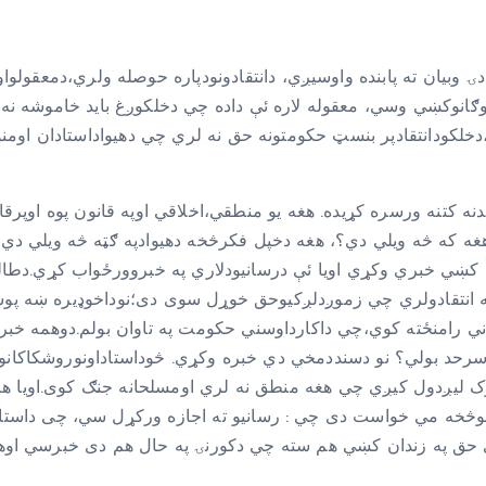
 وبیان ته پابنده واوسیږي، دانتقادونودپاره حوصله ولري،دمعقولواون
اراډیوګانوکښي وسي، معقوله لاره ئې داده چي دخلکوږغ باید خاموشه 
کودانتقادپر بنسټ حکومتونه حق نه لري چي دهیواداستادان اومنوری
لیدنه کتنه ورسره کړیده. هغه یو منطقي،اخلاقي اوپه قانون پوه اوپ
هغه که څه ویلي دي؟، هغه دخپل فکرڅخه دهیوادپه ګټه څه ویلي دي
ي خبري وکړي اویا ئې درسانیودلاري په خبروورځواب کړي.دطالب
نتقادولري چي زموږدلږکیوحق خوړل سوی دی؛نوداخوډیره ښه پوښتنه
ني رامنځته کوي،چي داکارداوسني حکومت په تاوان بولم.دوهمه خب
رحد بولي؟ نو دسنددمخي دي خبره وکړي. څوداستاداونوروشکاکانو
ک لیږدول کیږي چي هغه منطق نه لري اومسلحانه جنګ کوی.اویا هم
انوڅخه مي خواست دی چي : رسانیو ته اجازه ورکړل سي، چی داستاد 
حق په زندان کښي هم سته چي دکورنۍ په حال هم دی خبرسي اوهم