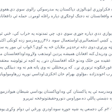
ړه فکراوزړې ایډیالوژی دپاکستان په مدرسوکي رالوی سوي دي.هغوی 
غانستان ته دجنګ اوجګړې دپاره راغله لومړنۍ حمله ئې دافغانانو
پرضد استعمالیږي، ځیني ئې دافغانستان دمنورینو په مقابل
ټه ورتړي،دوی دغه ترحدډیر ملایان څه په کوي؟.ځواب ئې موږ په ستر
ن ودریدل.کنه افغانان همیشه پردین اومذهب ولاړوه.اودافغانستان مل
ده من خلک وه.نو ځکه افغانستان دنړۍ په کچه تر ټولوښه معتقد هی
رځنګونه ترنوري نړۍ که پرمختللي نه وي پاته هم نه وه: دبیلګې په
لرب اخوندزاده ،مؤلوي بهرام خان اڅکزی.اوداسي نورپه زرهاومولویا
ومدرسه ئې په پاکستان کي وه.اوپاکستان یوداسي شیطان هیوادزموږ
دطالبانوپه اصطلاح دعلماؤغونډه چي پر ۳۰دجون دکال ۲۰۲۲م کي دجمعې په شپه جوړه سوه.اودرې ور