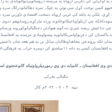
په اوکراین کي دغربي اروپاه په مرسته دروسانوپردیوالوباندی به ر
جبهو کښي بوخت کړل سي.نوئې په چټکۍ سره دطالبانودراتګ سره واف
کړي، بلکي په پایله کې غربي اروپاه دسخت اقتصادي ناورین سره م
سوه.داځکه چي ازبکواوتاجیکانوځانونه ورته تیارکړه،روسانوهم ددوی 
 دداعیش ریښه چیري ده،کوم هیوادئې دجنګیالیانوکورونه ورساتي
کستان کي دعربواوامریکائيانوپه پيسواومادي مرسته په افغانستان ک
کستان لکه پروندچې مجاهداوطالبان ساتل نن په هم هغه شان داعیش
ددغه داعیش څخه څشي جوړوي.طالبان خوموولیدل چي په افغانستان کښې 
دي وی افغانستان ـ کامیابه دي وي زموږدپلرواونیکه ګانوعنعنوي اسل
ننګیالی بڅرکی
نیټه : ۴ – ۷ – ۲۰۲۲م کال