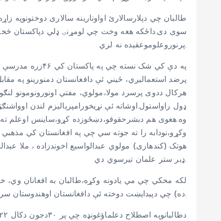
طالبان چي دپلارسالارئ اواونارینه سالاری دوختونوپه زا
سوی دی.داځکه هغه وخت چي لومړنۍ ډلي دپاکستان څخه واف
پرنوروعلوموعقیده نه لري.
هرکال ددوی پرسرد مولا،مولوي، مفتي اونورونومونو لنګو
ډول راواستول.اوشاته ئې نړیخورامپریالیزم لندن اوواشنګټ
وه.هغوی هم دبشرحقوقو،دښځوزده کړو،ساینس اوعلم ته عقی
وکړو،نودابه را ته جوته سي چي په افغانستان کي مذهبي غو
هوتک (کندهاری) مولوي عبدالواسیع اخوندزاده ، ملا عبدا
ډیر ستر علمان تیرسوي دي.
لکه مخکي چي مي یادونه وکړه،طالبان به افغانان وي، خ
ده) چي دپيدایښت دوخته ئې دافغانستان اوهندوستان سره دښمني پاللې ده.موږاوس دنوروحقیقتونوڅخه تیریږو.