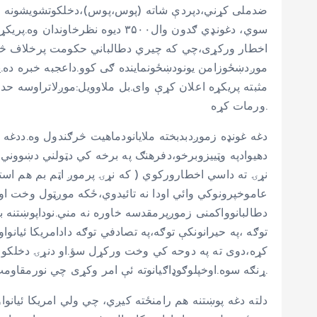
ضدملی کړني،دپردې شاته (پوس،پوس)،دخلکوتشویشونه نورهم
سوي، دغونډي ګدون وال۳۵۰۰ دیوه
اخطار ورکړی،چي که چیري دطالباني حکومت پرخلاف څوک 
موږدښځوزامن یونودښځونماینده ګی کوو.داعجبه خبره ده.
مثبته پریکړه اعلان کړې وای.بل ملاوویل:موږلاتراوسه حدو
ورمات کړه.
دهیوادپه وټییزوبرخو،دفرهنګ په برخه کي دټولني دښووني 
نړۍ ته داسي اخطارورکوي ( که نړۍ پرموږ اټم بم هم استعم
عاموخپرونوکي وائي اودا نه تائیدوي،ځکه موږټول وخت ا
دطالبانوواکمنی زموږپرمقدسه خاوره نه مني.نوداپوښتنه ب
توګه ،په حیرانونکې توګه،په تصادفي توګه دادامریکا ئيا
کړه،دوی ته په دوحه کي وخت ورکړل سؤ.او دنړۍ دخلکو دپ
ړنګه سوه.اوخپلوګوډاګیانوته ئې امر وکړی چي نورمقاومت بند.نوئې ټوله نظامي ځایونه ددوي په خدمت کښي ورکړه.اودغه مذهبي تندروان ئې پرافغانستان باندي مسلت کړه.
دلته دغه پوښتنه هم رامنځته کیږي، چي ولي امریکا ئيانواو