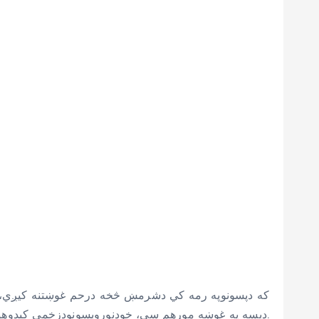
که دپسونوپه رمه کي دشرمښ څخه درحم غوښتنه کیږي،دا
دپسه په غوښه موړهم سي، خودنوروپسونودزخمي کیدوهیله لري.