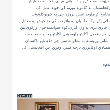
ا کیټونه نصب کړواو داسیائي میاني څخه به دداعیش
غانستان ته ګامونه پورته کړ. خوپه عمل کي
خامخ کړه.اودداعیش پروژه چي په کلونوکلونوئې
ملاتړوکړ.اوکه طالبان په واقیعت ګي دداعیش په مقابل
،چيري دوی تداوي کیږي،کوم هیوادسلاحوي ورکوي.پټن
ۍ دقومي اکلیتونواومذهبي اکلیتونوخایونه په نخښه
 ساتي.وروسته به معلومه سي چی دغه ناټو،پاکستان
په دغه ۱۱میاشتو کي دومره خرابۍ په فرهنګي،اقتصادي اوکلتوري برخه کښي وکړې چي افغانستان ئې
ام
«
Download