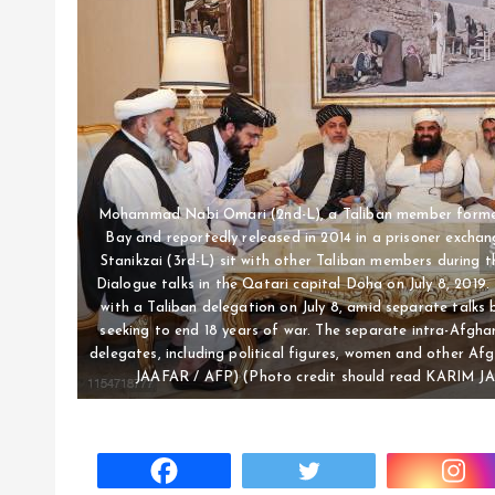
Mohammad Nabi Omari (2nd-L), a Taliban member forme
Bay and reportedly released in 2014 in a prisoner excha
Stanikzai (3rd-L) sit with other Taliban members during 
Dialogue talks in the Qatari capital Doha on July 8, 201
with a Taliban delegation on July 8, amid separate talks
seeking to end 18 years of war. The separate intra-Afgh
delegates, including political figures, women and other A
JAAFAR / AFP) (Photo credit should read KARIM J