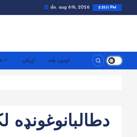
do. aug 6th, 2026
2:55:12 PM
لومړۍ پاڼه
اړيکي
عم