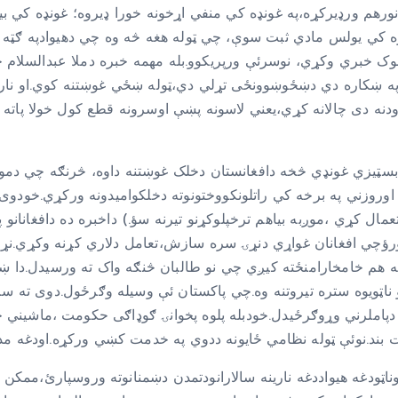
 ورډیرکړه،په غونډه کي منفي اړخونه خورا ډیروه؛ غونډه کي بیله 
 نظرخاوندان وه.پریکړه کي یولس مادي ثبت سوې، چي ټوله هغه څه وه چي دهیوادپ
خبري وکړي، نوسرئې ورپریکوو.بله مهمه خبره دملا عبدالسلام حن
په ښکاره دي دښځوښوونځی تړلي دي،ټوله ښځي غوښتنه کوي.او نارا
دنه دی چالانه کړي،یعني لاسونه پښې اوسرونه قطع کول خولا پاته د
اوروزني په برخه کي راتلونکووختونوته دخلکوامیدونه ورکړي.خودوی 
ال کړي ،موږبه بیاهم ترخپلوکړنو تیرنه سؤ.) داخبره ده دافغانانو پ
ورؤچي افغانان غواړي دنړۍ سره سازش،تعامل دلاري کړنه وکړي.نړي
ه هم خامخارامنځته کیږي چي نو طالبان څنګه واک ته ورسیدل.دا ښه 
نواو ناټویوه ستره تیروتنه وه.چي پاکستان ئې وسیله وګرځول.دوی ت
املرني وړوګرځیدل.خودبله پلوه پخوانۍ ګوډاګی حکومت ،ماشیني جنر
ناټودغه هیواددغه نارینه سالارانودتمدن دښمنانوته وروسپارئ،ممکن د