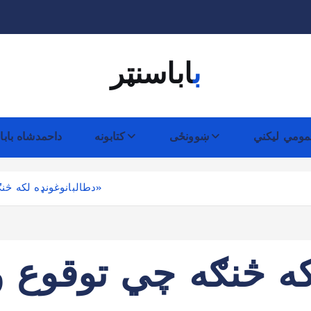
باباسنټر
ومي لیکني
ښوونځی
کتابونه
داحمدشاه بابا
«دطالبانوغونډه لکه څنګه چي توقوع وه هغه سي بې نتیجې خلاصه سوه»