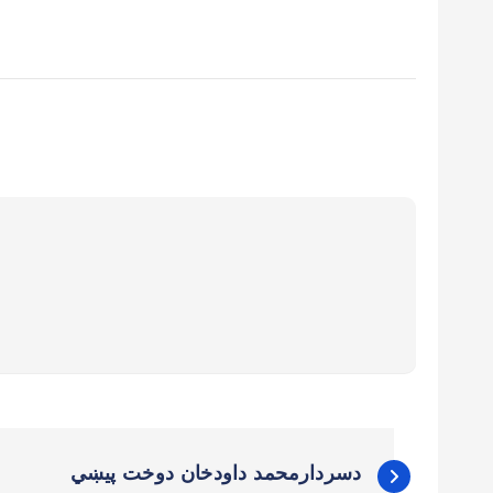
دسردارمحمد داودخان دوخت پيښي