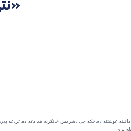
نتیجې خلاصه سوه»
غلته غوښتنه ده،ځکه چي دشرمښ ځانګړنه هم دغه ده. تردغه ډیره