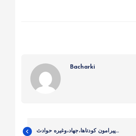
Bacharki
B
پیرامون کودتاها،جهاد،وغیره حوادث…