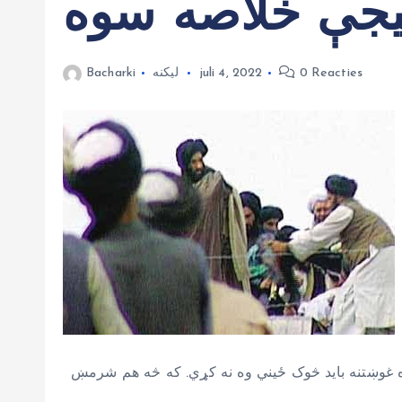
0 Reacties
juli 4, 2022
لیکنه
Bacharki
 غوښتنه باید څوک ځیني وه نه کړي. که څه هم شرمښ