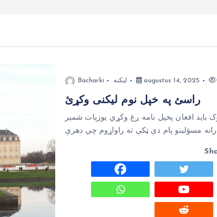
augustus 14, 2025
لیکنه
Bacharki
راسئ په خپل نوم لیکنی وکړئ
بايد افغان پخپل نامه ږغ وکړي يوزيات شمېر
Sh