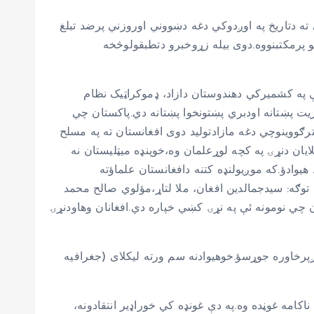
ته دتاریخ په اوږدوکي دغه دښووني اوروزني پرضد تبلغ
 پرمکتبنووه.دوی بیله زړوخبرو دتطبقولوڅخه
په دې کي شک نسته چي په پاکستان کي ۴۶زره مدرسې یوازي ددې دپاره جوړی سوي دي، چي تمدنونه په خراب کي، ځني ئې په کشمیرکي دهندوستان دازاد، ډموکراټیک نظام
 کښي استعمالیږي.اواستعمال سوه. د۴۶زرومدرسو زده کونکی اکثریت پښتانه اودبري پښتونخوا پښتانه دي.پاکستان چي
ګووینوچي دغه مازادتولید دوی افغانستان ته په مسلح
ایان دنړۍ په کچه لوړعلمان وه،خوپنډه میټلیستان نه
وادؤ.که موږیولنډه کتنه دافغانستان علماؤته
 توګه: سیدجمالدین افغان، ملا لتاړ،مؤلوي صالح محمد
ن چي نومونه ئې په نړۍ کښي خپاره دي.افغانان وهاودنړۍ
پرخاوره جوړسؤ.خوهیوادنه سم ورته لیکلای (جغرافیه
ځي ئې دوام وکړی.یوه ناکامه غوڼده وه.په دې غونډه کي خوراډیر انتقادونه،