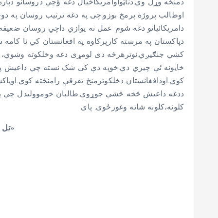
دمنځه وړل وي.دناټواوامریکاخیال دغه ؤچي دروسانو دپاره 
اوطالب پروژه پرمخ بوزو.چی په دغه ترتیب روسان په دو
دامریکائيانو دغه شوم عمل نه یوازي داچي روسان ضعیفه 
دپاکستان په مرسته کارپرکاوه په افغانستان کي نا کامه 
کښي جنګیږي.نوترهرڅه دی لومړی دغه وخلکوته وښوي، چي
خایونه ئې چیري دي.خوپه دې کی شک نسته چي داعیش په پا
کوي.اودافغانستان دخلکوترمنځ تفرقې رامنځته کوي.اوپا
کلونه،کلونه شاته وغورځوی. پای
»
تل 