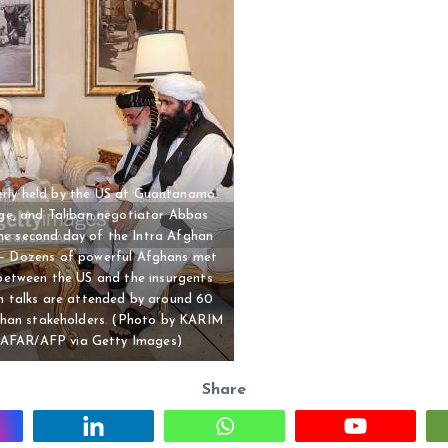
rly held by the US at Guantanamo
nge, and Taliban negotiator Abbas
the second day of the Intra Afghan
9. – Dozens of powerful Afghans met
 between the US and the insurgents
an talks are attended by around 60
fghan stakeholders. (Photo by KARIM
AAFAR/AFP via Getty Images)
Share