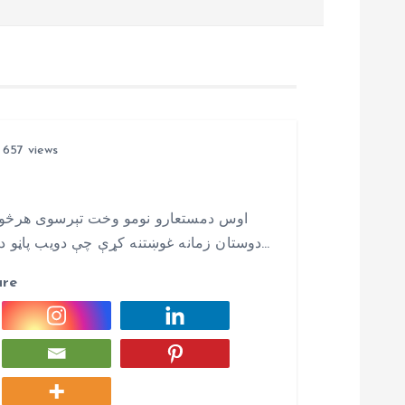
657 views
اوس دمستعارو نومو وخت تېرسوی هرڅوک 
دوستان زمانه غوښتنه کړې چې دويب پاڼو درانه مسؤلينو پام دې ټکې ته راواړوم چي دهرې…
are