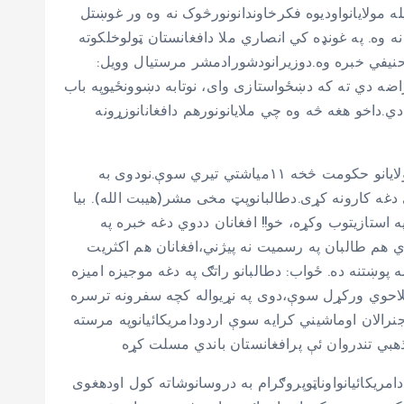
مولایانواودیوه فکرخاوندانونورڅوک نه وه ور غوښتل
ه ګټه نه وه. په غونډه کي انصاري ملا دافغانستان ټولوخلکوته
یفي خبره وه.دوزیرانودشورادمشر مرستیال وویل:
ضه دي ته که دښځواستازی وای، نوتابه دښوونځیوپه باب
ي.داخو هغه څه وه چي ملایانونورهم دافغانانوزړونه
دغه غونډه زموږدبدبخته ملایانودماهیت څرګندول وه.ددغه بسټیزي غونډي څخه دافغانستان دخلک غوښتنه داوه، څرنګه چي دمولایانو حکومت څخه ۱۱میاشتي تیري سوې.نودوی به
دغه کارونه کړی.دطالبانوپټ مخی مشر(هیبت الله). بیا
ه استازیتوب وکړه، خو!! افغانان ددوي دغه خبره په
 هم طالبان په رسمیت نه پيژني،افغانان هم اکثریت
پوښتنه ده. ځواب: دطالبانو راتګ په دغه موجیزه امیزه
ه سلاحوي ورکړل سوې،دوی په نړیواله کچه سفرونه ترسره
الان اوماشیني کرایه سوې اردودامریکائیانوپه مرسته
امریکائیانواوناټوپروګرام به دروسانوشاته کول اودهغوی