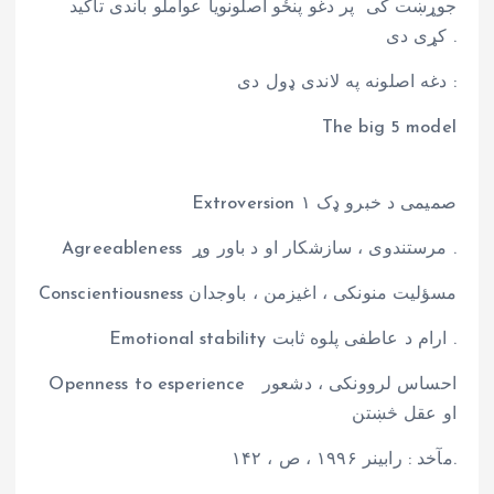
جوړښت کی پر دغو پنځو اصلونویا عواملو باندی تآکید
کړی دی .
دغه اصلونه په لاندی ډول دی :
The big 5 model
Extroversion ۱ صمیمی د خبرو ډک
Agreeableness مرستندوی ، سازشکار او د باور وړ .
Conscientiousness مسؤلیت منونکی ، اغیزمن ، باوجدان
Emotional stability ارام د عاطفی پلوه ثابت .
Openness to esperience احساس لروونکی ، دشعور
او عقل څښتن
مآخد : رابینر ۱۹۹۶ ، ص ، ۱۴۲.