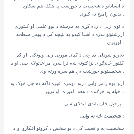
د انسانانو د شخصیت د جوړښت په هکله هم ښکاره
بدلون رامنځ ته کیږی .
د نوی ژبی د زده کړی په مرسته د نوو علمی او کلتوری
ارزښتونو سره د اشنا کیدو په نتیجه کی د پوهی سطحه
لوړیږی .
تجربو ښودلی ده چی د ګډی مورنی ژبی ویونکی او ګډ
کلتور ځانتګړی نزاکتونه ښه ترا سره مراعاتولای سی او د
شخصیتونو جوړښت یې هم سره ورته وی .
اروا پوه رامز وایی : ژبه دومره اغیزه ناکه ده چی څوک په
خپله په څرګنده د هغه اغیز ه او توپیر ،
پرخپل ځان باندی لیدلای سی .
شخصیت څه ته وایی :
شخصیت په واقعیت کی د یو شخص د کړونو افکارو او د