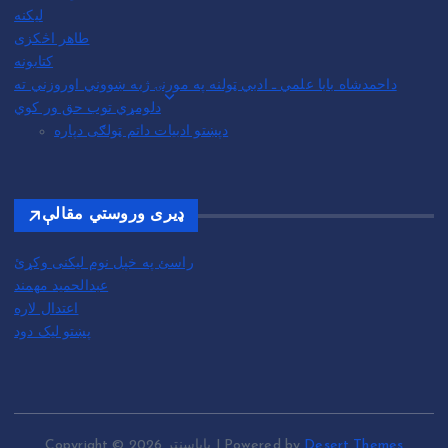
لیکنه
طاهر اڅکزی
کتابونه
داحمدشاه بابا علمي ـ ادبي ټولنه په مورنۍ ژبه ښووني اوروزني ته
دلومړي توب حق ور کوي
دپښتو ادبیات داتم ټولګی دپاره
ډیری وروستي مقالې
راسئ په خپل نوم لیکنی وکړئ
عبدالحمید مهمند
اعتدال لاره
پښتو لیک دود
Desert Themes
Copyright © 2026 باباسنټر | Powered by