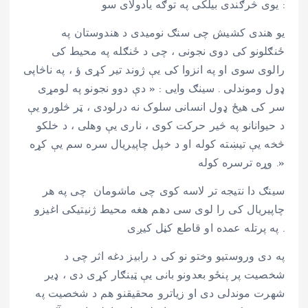
یوی څرګندی بیلکی په توګه یادولای سو :
یو هندی کشیش چی سنګ نومیدی د هندوستان په
ځنګلونو کی دوی نجونی ، چی د ځنګله په محیط کی
رالوی سوی او په انزوا کی یې ژوند تیر کړی ؤ ، په ناڅاپی
ډول وموندلی . سینګ وایی : « دې دوو نجونو په لومړی
سر کی هیځ ډول انسانی سلوک نه درلودی ، ټر څلورو یې
د حیوانانو په څیر حرکت کوی ، ناری یې وهلی ، د خلکو
څخه یې تیښته کوله او د خپل چاپیریال سره سم یې کړه
وړه ترسره کوله .»
سینګ دا نتیجه تر لاسه کوی چی ماشومان چی په هر
چاپیریال کی را لوی سی دهم هغه محیط ژنیتیکی اغیزو
په پرتله عمده او قاطع کڼل کیږی .
په دی وروستیو وختو نو کی د رابیز دغه اثر چی د
شخصیت پر پنځو بعدونو بانی یې ټینګار کړی دی ، ډیر
شهرت موندلی دی او زیاترو محقیقنو هم د شخصیت په