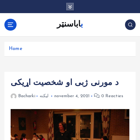
G
a
n
باباسنټر
a
a
r
d
Home
e
i
n
h
د مورنی ژبی او شخصیت اړیکی
o
u
0 Reacties
november 4, 2021
لیکنه
Bacharki
d