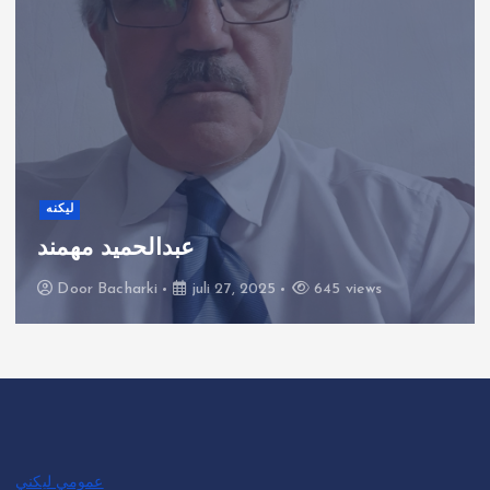
لیکنه
اعتدال لاره
Door
Bacharki
juli 27, 2025
580 views
عمومي لیکني