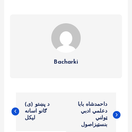
Bacharki
B
داحمدشاه بابا
د پښتو (ی)
e
دعلمي ادبي
ګانو اسانه
ټولني
لیکل
بنسټیزاصول
r