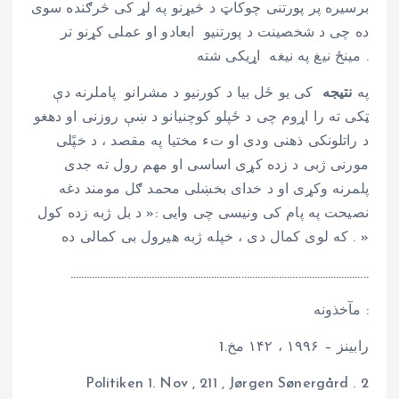
برسیره پر پورتنی چوکاټ د څیړنو په لړ کی څرګنده سوی
ده چی د شخصینت د پورتنیو ابعادو او عملی کړنو تر
مینځ نیغ په نیغه اړیکی شته .
په
نتیجه
کی یو ځل بیا د کورنیو د مشرانو پاملرنه دې
ټکی ته را اړوم چی د ځپلو کوچنیانو د ښې روزنی او دهغو
د راتلونکی ذهنی ودی او تء مختیا په مقصد ، د خپًلی
مورنی ژبی د زده کړی اساسی او مهم رول ته جدی
پلمرنه وکړی او د خدای بخښلی محمد ګل مومند دغه
نصیحت په پام کی ونیسی چی وایی :« د بل ژبه زده کول
که لوی کمال دی ، خپله ژبه هیرول بی کمالی ده . »
………………………………………………………………………………………………..
مآخذونه :
1.رابینز – ۱۹۹۶ ، ۱۴۲ مخ
Politiken 1. Nov , 211 , Jørgen Sønergård . 2