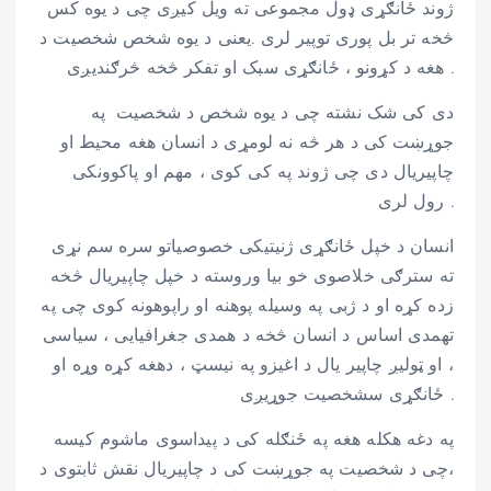
ژوند ځانګړی ډول مجموعی ته ویل کیږی چی د یوه کس
څخه تر بل پوری توپیر لری .یعنی د یوه شخص شخصیت د
هغه د کړونو ، ځانګړی سبک او تفکر څخه څرګندیږی .
دی کی شک نشته چی د یوه شخص د شخصیت په
جوړښت کی د هر څه نه لومړی د انسان هغه محیط او
چاپیریال دی چی ژوند په کی کوی ، مهم او پاکوونکی
رول لری .
انسان د خپل ځانګړی ژنیتیکی خصوصیاتو سره سم نړی
ته سترګی خلاصوی خو بیا وروسته د خپل چاپیریال څخه
زده کړه او د ژبی په وسیله پوهنه او راپوهونه کوی چی په
تهمدی اساس د انسان څخه د همدی جغرافیایی ، سیاسی
، او ټولیږ چاپیر یال د اغیزو په نیسټ ، دهغه کړه وړه او
ځانګړی سشخصیت جوړیږی .
په دغه هکله هغه په ځنګله کی د پیداسوی ماشوم کیسه
،چی د شخصیت په جوړښت کی د چاپیریال نقش ثابتوی د