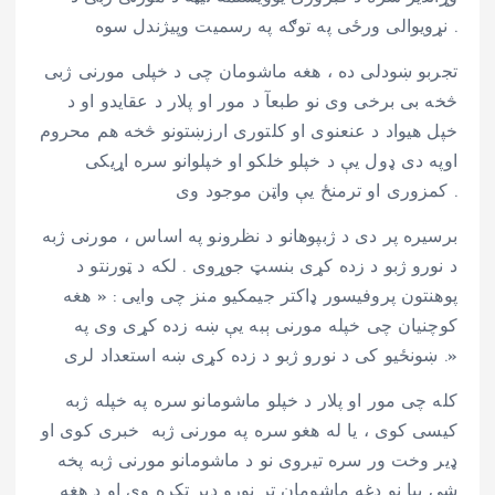
نړویوالی ورځی په توګه په رسمیت وپیژندل سوه .
تجربو ښودلی ده ، هغه ماشومان چی د خپلی مورنی ژبی
څخه بی برخی وی نو طبعآ د مور او پلار د عقایدو او د
خپل هیواد د عنعنوی او کلتوری ارزښتونو څخه هم محروم
اوپه دی ډول یې د خپلو خلکو او خپلوانو سره اړیکی
کمزوری او ترمنځ یې واټن موجود وی .
برسیره پر دی د ژبپوهانو د نظرونو په اساس ، مورنی ژبه
د نورو ژبو د زده کړی بنسټ جوړوی . لکه د ټورنتو د
پوهنتون پروفیسور ډاکتر جیمکیو منز چی وایی : « هغه
کوچنیان چی خپله مورنی ېبه یې ښه زده کړی وی په
ښونځیو کی د نورو ژبو د زده کړی ښه استعداد لری .»
کله چی مور او پلار د خپلو ماشومانو سره په خپله ژبه
کیسی کوی ، یا له هغو سره په مورنی ژبه خبری کوی او
ډیر وخت ور سره تیروی نو د ماشومانو مورنی ژبه پخه
شی بیا نو دغه ماشومان تر نورو ډیر تکړه وی او د هغه