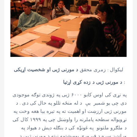
لیکوال : زمری محقق
د مورنی ژبی او شخصیت اړیکی
د مورنی ژبی د زده کړی اړتیا :
په نړی کی اوس کابو ۶۰۰۰ ژبی په ژوندی توګه موجودی
دی چی یو شمیر یې د له منځه تللو په حال کی دی . د
مورنی ژبی ارزښت او اهمیت ته په تیره بیا هغه وخت په
نړویواله سطحه پاملرنه را واوښتل چی په ۱۹۹۹ کال کی
د ملګرو ملتونو په غونډّه کی د بنګله دیش د هیواد په
وړاندیز سره د فبروری یوویشتمه نیټه د مورنی ژبی د