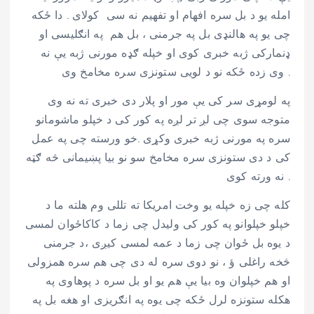
امله یو د بل سره افهام او تفهیم نه سی کولای . دا ځکه
چی یو په هالنډی بل په جرمنی ، بل هم په انګلیسی او
ډنمارکی ژبه خبری کوی او خپله ګډه مورنی ژبه یې نه
وی زده ځکه نو د لویی ستونزی سره مخامخ وی .
په لومړی سر کی یې مور او پلار دی خبری ته نه وی
متوجه سوی چی لږ تر لږه په کور کی د خپلو ماشومانو
سره په مورنی ژبه خبری وکړی .خو ورسته چی په عمل
کی د دی ستونزی سره مخامخ سو نو بیا پښیمانی څه ګټه
نه ورته کوی .
کله چی زه خپله یو وخت امریکا ته تللی وم هلته ما د
خپلو خپلوانو په کور کی ولیدل چی زما د کاکاځوان لمسی
د یوه بل ځوان چی زما د عمه لمسی کیږی ،د جرمنی
څخه راغلی ؤ ، نو دوی سره له دی چی هم سره همزولی
او هم خپلوان وه بیا یې هم یو او بل سره د پوهاوی په
هکله ستونزه لرل ځکه چی یوه په انګریزی او هغه بل په