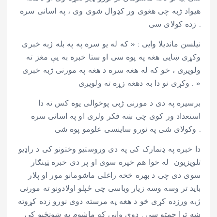
هیواد ژبه چی هغوی ور کډوال شوی وی ، په اسانی سره
زده کولای سی .
نیلسن ماندیلا وایی : « که له یو سره په په بله ژبه خبری
وکړی ښایی هغه په پوه سی او ستا خبره به یې مغز ته
ولویږی ، خو که له هغه سره د هغه په مورنی ژبه خبری
وکړی نو دا به دهغه زړه ته ولویږی . »
برسیره په دی د مورنی ژبی پوخوالی یوه کس ته دا
استعداد ور کوی چی ښه فکر ولری او په اسانی سره
وکولای شی په نورو ساینسی علومو پوه شی .
دا خبره په ډنمارک کی په دی وروستیو وختونو کی د راډیو
تلویزیون له خوا هم خپره سوی او پر دی خبره ټینګار
سوی دی چی د بهره څخه راغلی ماشومانو مور او پلار
باید تر وسه وسه زیار وباسی چی ځپلو اولادونو ته مورنی
ژبه ورزده کړی څو د هغه په مرسته دوی نورو زده کړوته
ښه ترا چمتو سی . دوی وایی که ماشوم په ښونځیو کی