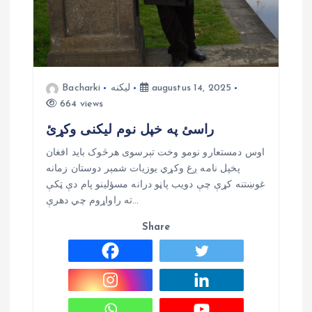
a
t
i
augustus 14, 2025
لیکنه
Bacharki
664 views
e
راسئ په خپل نوم لیکنی وکړئ
اوس دمستعارو نومو وخت تېرسوی هرڅوک بايد افغان
پخپل نامه ږغ وکړي يوزيات شمېر دوستان زمانه
غوښتنه کړې چې دويب پاڼو درانه مسؤلينو پام دې ټکې
ته راواړوم چي دهرې…
Share