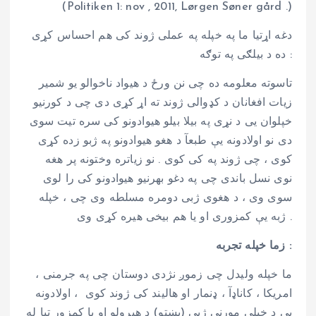
(Politiken 1: nov , 2011, Lørgen Søner gård .)
دغه اړتیا ما په خپله په عملی ژوند کی هم احساس کړی
ده د بیلګی په توګه :
تاسوته معلومه ده چی نن ورځ د هیواد ناخوالو یو شمیر
زیات افغانان د کډوالی ژوند ته اړ کړی دی چی د کورنیو
خپلوان یی د نړی په بیلا بیلو هیوادونو کی سره تیت سوی
دی نو اولادونه یې طبعآ د هغو هیوادونو په ژبو زده کړی
کوی ، چی ژوند په کی کوی . نو زیاتره وختونه پر هغه
نوی نسل باندی چی په دغو بهرنیو هیوادونو کی را لوی
سوی وی ، د هغوی ژبی دومره مسلطه وی چی ، خپله
ژبه یې کمزوری او یا هم بیخی هیره کړی وی .
زما خپله تجربه :
ما خپله ولیدل چی زموږ نژدی دوستان چی په جرمنی ،
امریکا ، کاناډآ ، ډنمار او هالیند کی ژوند کوی ، اولادونه
یې د خپلی مورنی ژبی (پښتو) د هیرولو او یا کمزور تیا له