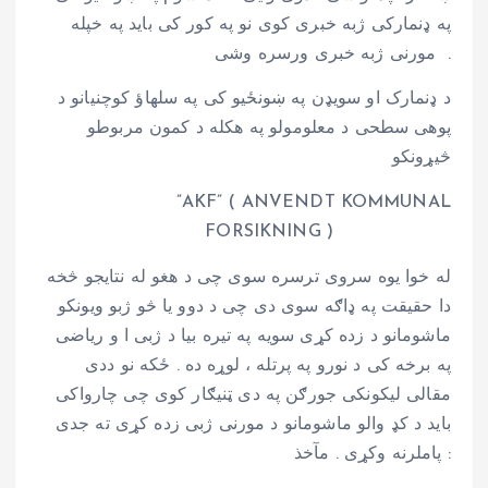
په ډنمارکی ژبه خبری کوی نو په کور کی باید په خپله
مورنی ژبه خبری ورسره وشی .
د ډنمارک او سویډن په ښونځیو کی په سلهاؤ کوچنیانو د
پوهی سطحی د معلومولو په هکله د کمون مربوطو
څیړونکو
”AKF” ( ANVENDT KOMMUNAL
FORSIKNING )
له خوا یوه سروی ترسره سوی چی د هغو له نتایجو څخه
دا حقیقت په ډاګه سوی دی چی د دوو یا څو ژبو ویونکو
ماشومانو د زده کړی سویه په تیره بیا د ژبی ا و ریاضی
په برخه کی د نورو په پرتله ، لوړه ده . ځکه نو ددی
مقالی لیکونکی جورګن په دی ټنیګار کوی چی چارواکی
باید د کډ والو ماشومانو د مورنی ژبی زده کړی ته جدی
پاملرنه وکړی . مآخذ :