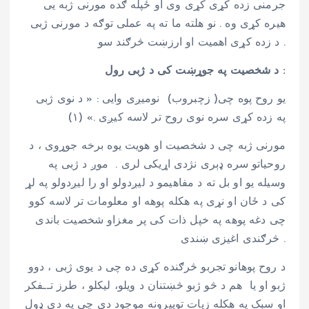
جرمنی زده کړی کړی وی او ځپله ګده مورنی ژبه یی
هیره کړی وه . نو هلته ما ته په عملی توګه د مورنی ژبی
د زده کړی اهمیت او ارزښت څرګند سو .
د شخصیت په جوړښت کی د ژبی رول :
یو روح پوه چی( زچبروب) نومیږی وایی : « د نوی ژبی
په زده کړی سره نوی روح تر لاسه کیږی .» (۱)
مورنی ژبه چی د شخصیت او هویت یوه برخه جوړوی ، د
روحیاتو سره ډېری نژدی اړیکی لری . موږ د ژبی په
وسیله یو او بل ته د مفاهیمو د لیږدولو او را لیږدولو په لړ
کی د ځان او نړی په هکله پوهه او معلومات تر لاسه کوو
چی دغه پوهه په خپل ذات کی پر مغزاو شخصیت باندی
څرګندی اغیزی ښندی .
د روح پوهانو تجربو څرګنده کړی ده چی د یوی ژبی ، دوو
ژبو او یا هم د څو ژبو څښتنان د ویلو، لیکلو ، طرز تــفکر
او سبک په هکله زیات توپیرونه موجود دی چی په دې ډول