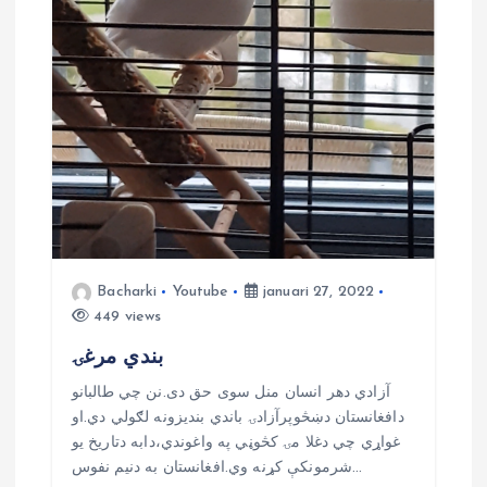
Bacharki
Youtube
januari 27, 2022
449 views
بندي مرغۍ
آزادي دهر انسان منل سوی حق دی.نن چي طالبانو
دافغانستان دښڅوپرآزادۍ باندي بندیزونه لګولي دي.او
غواړي چي دغلا مۍ کڅوڼي په واغوندي،دابه دتاریخ یو
شرمونکې کړنه وي.افغانستان به دنیم نفوس…