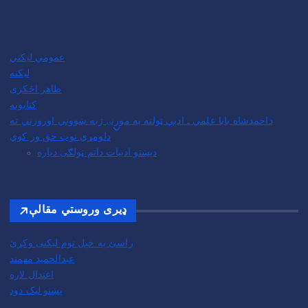
عمومي لیکني
لیکنه
طاهر اڅکزی
کتابونه
داحمدشاه بابا علمي ـ ادبي ټولنه په مورنۍ ژبه ښووني اوروزني ته
دلومړي توب حق ور کوي
دپښتو ادبیات داتم ټولګی دپاره
ډیری وروستي مقالې
راسئ په خپل نوم لیکنی وکړئ
عبدالحمید مهمند
اعتدال لاره
پښتو لیک دود