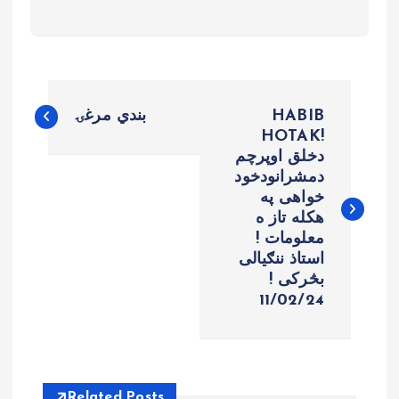
B
HABIB
بندي مرغۍ
e
HOTAK!
دخلق اوپرچم
دمشرانودخود
r
خواهی په
هکله تاز ه
i
معلومات !
استاذ ننګیالی
c
بڅرکی !
11/02/24
h
t
Related Posts