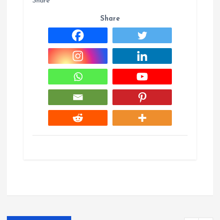
Share
Share