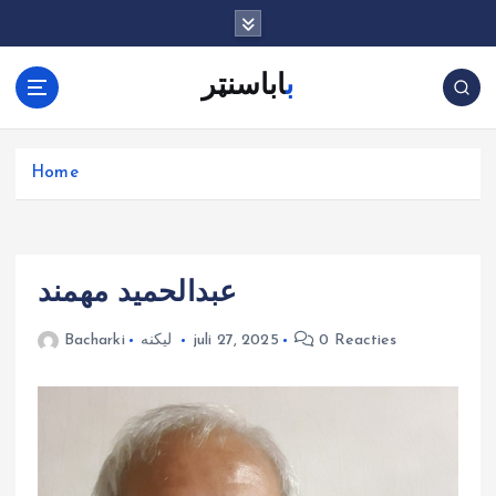
G
a
n
باباسنټر
a
a
r
d
Home
e
i
n
h
عبدالحمید مهمند
o
u
0 Reacties
juli 27, 2025
لیکنه
Bacharki
d