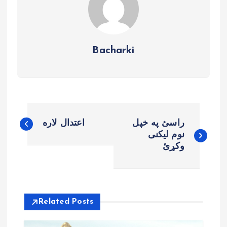
Bacharki
B
راسئ په خپل
اعتدال لاره
e
نوم لیکنی
وکړئ
r
i
Related Posts
c