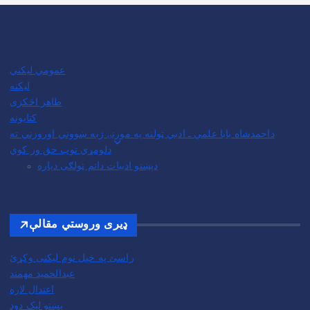
عمومي لیکني
لیکنه
طاهر اڅکزی
کتابونه
داحمدشاه بابا علمي ـ ادبي ټولنه په مورنۍ ژبه ښووني اوروزني ته
دلومړي توب حق ور کوي
دپښتو ادبیات داتم ټولګی دپاره
ډیری وروستي مقالې
راسئ په خپل نوم لیکنی وکړئ
عبدالحمید مهمند
اعتدال لاره
پښتو لیک دود