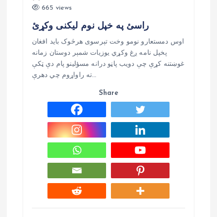
i
665 views
راسئ په خپل نوم لیکنی وکړئ
e
اوس دمستعارو نومو وخت تېرسوی هرڅوک بايد افغان
پخپل نامه ږغ وکړي يوزيات شمېر دوستان زمانه
غوښتنه کړې چې دويب پاڼو درانه مسؤلينو پام دې ټکې
ته راواړوم چي دهرې…
Share