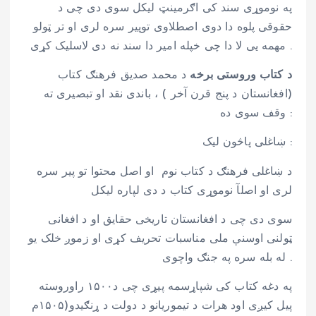
په نوموړی سند کی اګرمینټ لیکل سوی دی چی د
حقوقی پلوه دا دوی اصطلاوی توپیر سره لری او تر ټولو
مهمه یی لا دا چی خپله امیر دا سند نه دی لاسلیک کړی .
د کتاب وروستی برخه
د محمد صدیق فرهنګ کتاب
(افغانستان د پنج قرن آخر ) ، باندی نقد او تبصیری ته
وقف سوی ده :
ښاغلی پاڅون لیک :
د ښاغلی فرهنګ د کتاب نوم او اصل محتوا تو پیر سره
لری او اصلآ نوموړی کتاب د دی لپاره لیکل
سوی دی چی د افغانستان تاریخی حقایق او د افغانی
ټولنی اوسنې ملی مناسبات تحریف کړی او زموږ خلک یو
له بله سره په جنګ واچوی .
په دغه کتاب کی شپاړسمه پیړی چی د۱۵۰۰ راوروسته
پیل کیږی اود هرات د تیموریانو د دولت د ړنګیدو(۱۵۰۵م