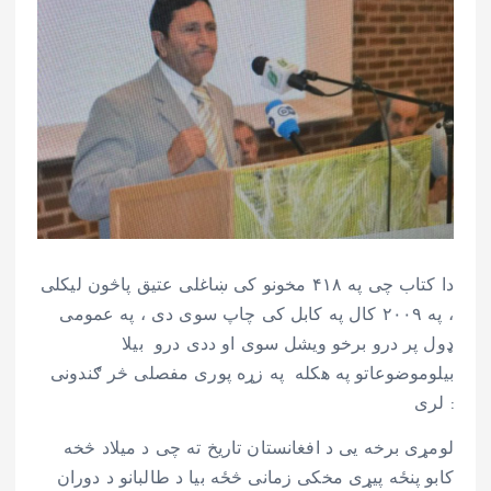
دا کتاب چی په ۴۱۸ مخونو کی ښاغلی عتیق پاڅون لیکلی
، په ۲۰۰۹ کال په کابل کی چاپ سوی دی ، په عمومی
ډول پر درو برخو ویشل سوی او ددی درو بیلا
بیلوموضوعاتو په هکله په زړه پوری مفصلی څر ګندونی
لری :
لومړی برخه یی د افغانستان تاریخ ته چی د میلاد څخه
کابو پنځه پیړی مخکی زمانی څځه بیا د طالبانو د دوران