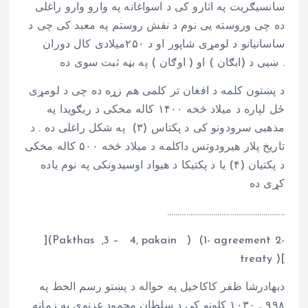
سانسیګریت په اثارو کی د اسواغانه په وارو وارو راغلی
ده چی وروسته یی نوم د نقش روستم په معبد کی چی د
ساسانیانو د لومړی شاپور او د ۲۵۰میلادی کال دوران
ښیی د (ابګان ) او ( اوګان ) په بڼه ثبت سوی ده .
د پښتون کلمه د افغان تر کلمی هم زړه ده چی د لومړی
ځل لپاره د میلاد څخه ۱۴۰۰ کاله مخکی د ریګویدا په
مذهبی سرودونو کی د پکتاس (۳) په شکل راغلی ده . د
تاریخ پلار هیرودوتس داکلمه د میلاد څخه ۵۰۰ کاله مخکی
د پکتیان (۴) یا د پکتیکا د هیواد اوسیدونکی په نوم یاده
کړی ده
………………………………………………..
](Pakthas ,3 – 4, pakain ) (1- agreement 2-
treaty )[
دبهادرشا ظفر کاکاخیل په حواله د پښتو رسم الخط په
۹۹۸ ـ ۱۰۳۰ کلونو کی د سلطان محمود غزنوی په زمانه