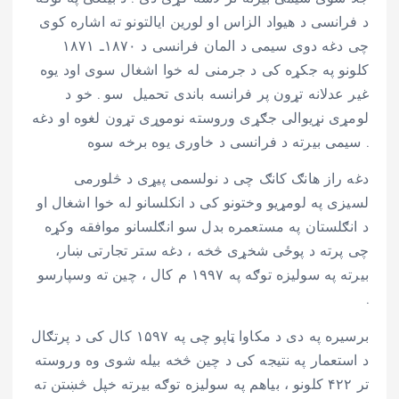
د فرانسی د هیواد الزاس او لورین ایالتونو ته اشاره کوی
چی دغه دوی سیمی د المان فرانسی د ۱۸۷۰ـ ۱۸۷۱
کلونو په جکړه کی د جرمنی له خوا اشغال سوی اود یوه
غیر عدلانه تړون پر فرانسه باندی تحمیل سو . خو د
لومړی نړیوالی جګړی وروسته نوموړی تړون لغوه او دغه
سیمی بیرته د فرانسی د خاوری یوه برخه سوه .
دغه راز هانګ کانګ چی د نولسمی پیړی د څلورمی
لسیزی په لومړیو وختونو کی د انکلسانو له خوا اشغال او
د انګلستان په مستعمره بدل سو انګلسانو موافقه وکړه
چی پرته د پوځی شخړی څخه ، دغه ستر تجارتی ښار،
بیرته په سولیزه توګه په ۱۹۹۷ م کال ، چین ته وسپارسو
.
برسیره په دی د مکاوا ټاپو چی په ۱۵۹۷ کال کی د پرتګال
د استعمار په نتیجه کی د چین څخه بیله شوی وه وروسته
تر ۴۲۲ کلونو ، بیاهم په سولیزه توګه بیرته خپل څښتن ته