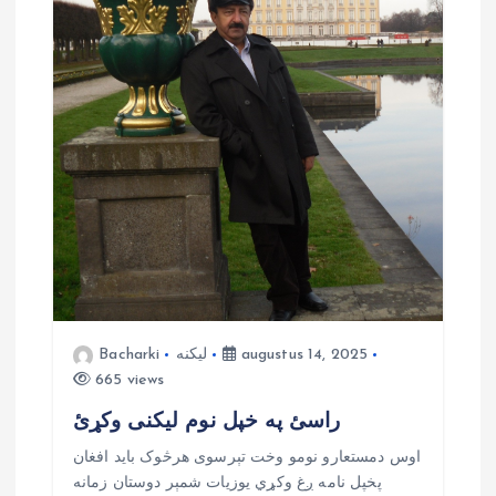
v
i
g
a
t
i
e
augustus 14, 2025
لیکنه
Bacharki
665 views
راسئ په خپل نوم لیکنی وکړئ
اوس دمستعارو نومو وخت تېرسوی هرڅوک بايد افغان
پخپل نامه ږغ وکړي يوزيات شمېر دوستان زمانه