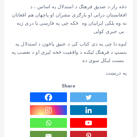
دغه راز د صدیق فرهنګ د استدلال په اساس ، د
افغانستان درانی او بارګزی مشران او پاچهان هم افغانان
نه وه بلکی ایرانیان وه ځکه چی په فارسی یا دری ژبه
یی خبری کولی .
لنډه دا چی په دی کتاب کی د عتیق پاڅون د استدلال په
بنسټ د فرهنګ لیکنه د واقعیت څخه لیری او د تعصب په
بنست لیکل سوی ده .
په درنښت
Share