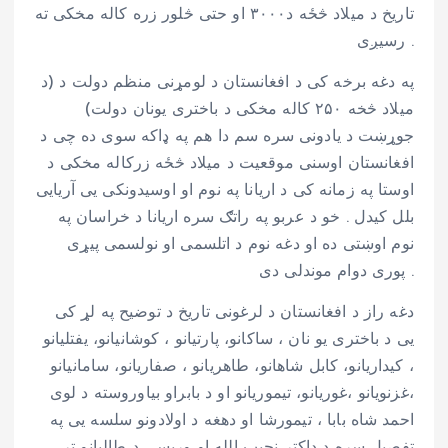
تاریخ د میلاد څځه د۳۰۰۰ او حتی څلور زره کاله مخکی ته
رسیږی .
په دغه برخه کی د افغانستان د لومړنی منظم دولت د (د
میلاد څخه ۲۵۰ کاله مخکی د باختری یونان دولت)
جوړښت د یادونی سره سم دا هم په ډاکه سوی ده چی د
افغانستان اوسنی موقعیت د میلاد څځه زرکاله مخکی د
اوستا په زمانه کی د اریانا په نوم او اوسیدونکی یی آریایی
بلل کیدل . خو د عربو په راتګ سره اریانا د خراسان په
نوم اوښتی ده او دغه نوم د اتلسمی او نولسمی پیړی
پوری دوام موندلی دی .
دغه راز د افغانستان د لرغونی تاریخ د توضیح په لړ کی
یی د باختری یو نان ، ساکانو، پارتیانو ، کوشانیانو، یفتلیانو
، کیداریانو، کابل شاهانو، طاهریانو ، صفاریانو، سامانیانو
،غزنویانو ،غوریانو، تیموریانو او د بابراو بیاوروسته د لوی
احمد شاه بابا ، تیمورشا او دهغه د اولادونو سلسه یی په