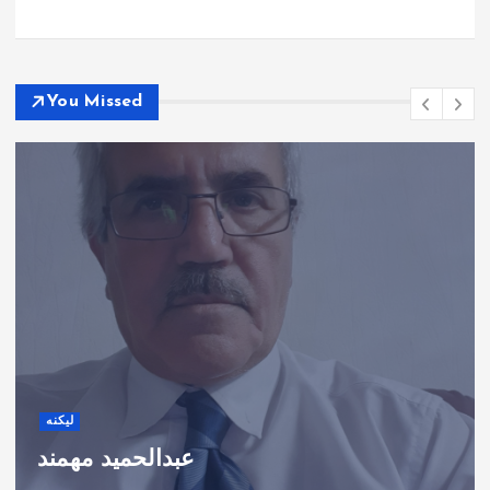
You Missed
لیکنه
اعتدال لاره