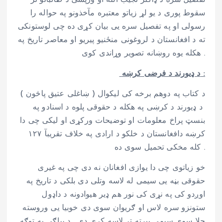
تفصیل سره د ډاکتر نجیب الله او ورپسی د طالبانو تر
سقوط پوری د یو لړ زیاتو معتبره مآخذونو په حواله را
رسولی او په تفصیل سره یی بیان کړی ده چی لوستونکی
ته د افغانستان د لروغونی منځنیو پیریو او معاصر تاریخ په
هکله یوه روښانه تصویر وړاندی کوی .
د ډیورند د فرضی کرښه :
د کتاب په دوهم برخه کی لیکوال ( ښاغلی عتیق پاڅون )
د ډیورند د کرښی په هکله د حقوقی پلوه د اسنادو په
بنسټ پراخ معلومات او توضیحات ورکړی او لیکی چی دا
کرښه دافغانستان د خلکو د ارادی په خلاف تقریبآ ۱۲۷
کله مخکی تحمیل سوی ده .
خو زیاتوی چی دا یوازی افغانان نه دی چی په غیری
حقوقی بڼه یی سیمی له لاسه وتلی دی بلکی د تاریخ په
اوږدو کی په نړی کی نور هم ډیر هیوادونه د داډول
ستونزو سره لاس او ګریوان سوی دی خوبیا یی وروسته
جلا سوی سیمی بیرته تر لاسه کړی دی . د بیلګی په توګه