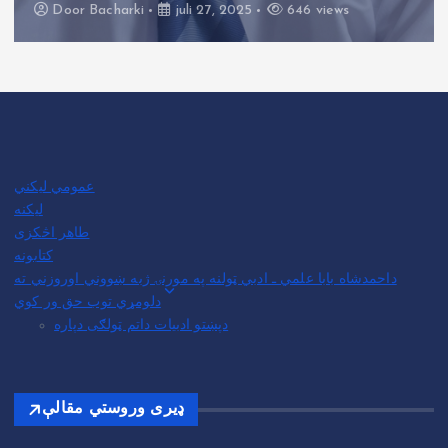
Door
Bacharki
juli 27, 2025
580 views
عمومي لیکني
لیکنه
طاهر اڅکزی
کتابونه
داحمدشاه بابا علمي ـ ادبي ټولنه په مورنۍ ژبه ښووني اوروزني ته
دلومړي توب حق ور کوي
دپښتو ادبیات داتم ټولګی دپاره
ډیری وروستي مقالې