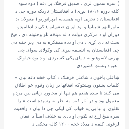
) سره سمون لری ، صدیق فرهنګ پر دغه ( دوه سوه
کلنه دوره ۱۶-۱۸ پیړی) د افغانستان تاریکه دوره چی د
افغانستان د تجزیی اوپه همسایه امپراتوریو ( مغولان ،د
ماورالنهر شیبانیانو اود ایران صفویانو ) کی د ادغامیدو
دوران او د مرکزی دولت د له مینځه تلو وختونه دی ، هیڅ
بحث نه دی کړی ، دی او دده همفکره په دی ډیر خفه دی
چی افغانستان په اتلسمه پیړی کی وکولای سوای چی
بهرنی لاسوهنو ته د پای ټکی کښیږدی او د یوه خپلواک
هیواد بنسټ کښیږدی .
ښاغلی پاڅون د ښاغلی فرهنګ د کتاب څخه دغه بیان «
کلمات پشتون وپشتوکه افغانها بر زبان وقوم خو اطلاق
می کنند تا سده هفتم هم تنها ار محاوره زبانی بین مردم
معمول بود و در آثار کتب به نظر نه رسیده است » را
نقلوی او بیا یی په ځواب کی لیکی چی دا بیان د واقعیت
سره هیڅ اړخ نه لګوی او ددی په خلاف اصلآ د افغان
لرغونی کلمه د میلاد څخه ۱۲۰۰ کاله مخکی د