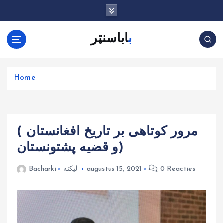
G
a
n
باباسنټر
a
a
r
d
Home
e
i
n
h
( مرور کوتاهی بر تاریخ افغانستان
o
u
و قضیه پشتونستان)
d
0 Reacties
augustus 15, 2021
لیکنه
Bacharki