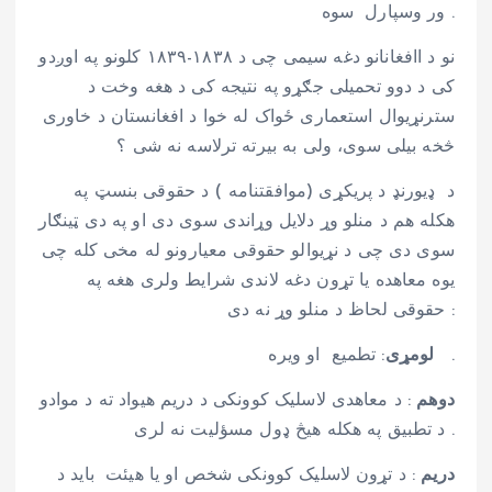
ور وسپارل سوه .
نو د اافغانانو دغه سیمی چی د ۱۸۳۸-۱۸۳۹ کلونو په اوږدو
کی د دوو تحمیلی جګړو په نتیجه کی د هغه وخت د
سترنړیوال استعماری ځواک له خوا د افغانستان د خاوری
څخه بیلی سوی، ولی به بیرته ترلاسه نه شی ؟
د ډیورنډ د پریکړی (موافقتنامه ) د حقوقی بنسټ په
هکله هم د منلو وړ دلایل وړاندی سوی دی او په دی ټینګار
سوی دی چی د نړیوالو حقوقی معیارونو له مخی کله چی
یوه معاهده یا تړون دغه لاندی شرایط ولری هغه په
حقوقی لحاظ د منلو وړ نه دی :
: تطمیع او ویره .
لومړی
دوهم
: د معاهدی لاسلیک کوونکی د دریم هیواد ته د موادو
د تطبیق په هکله هیڅ ډول مسؤلیت نه لری .
دریم
: د تړون لاسلیک کوونکی شخص او یا هیئت باید د