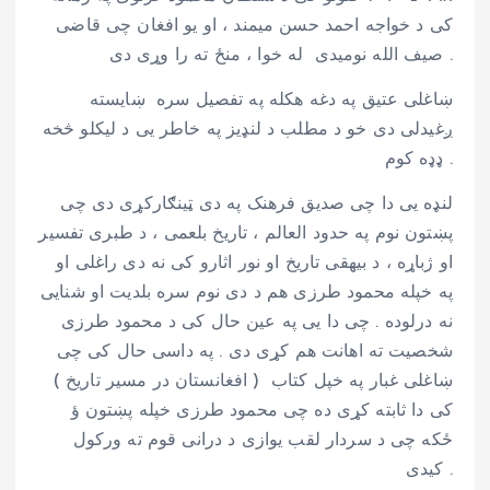
کی د خواجه احمد حسن میمند ، او یو افغان چی قاضی
صیف الله نومیدی له خوا ، منځ ته را وړی دی .
ښاغلی عتیق په دغه هکله په تفصیل سره ښایسته
ږغیدلی دی خو د مطلب د لنډیز په خاطر یی د لیکلو څخه
ډډه کوم .
لنډه یی دا چی صدیق فرهنک په دی ټینګارکړی دی چی
پښتون نوم په حدود العالم ، تاریخ بلعمی ، د طبری تفسیر
او ژباړه ، د بیهقی تاریخ او نور اثارو کی نه دی راغلی او
په خپله محمود طرزی هم د دی نوم سره بلدیت او شنایی
نه درلوده . چی دا یی په عین حال کی د محمود طرزی
شخصیت ته اهانت هم کړی دی . په داسی حال کی چی
ښاغلی غبار په خپل کتاب ( افغانستان در مسیر تاریخ )
کی دا ثابته کړی ده چی محمود طرزی خپله پښتون ؤ
ځکه چی د سردار لقب یوازی د درانی قوم ته ورکول
کیدی .