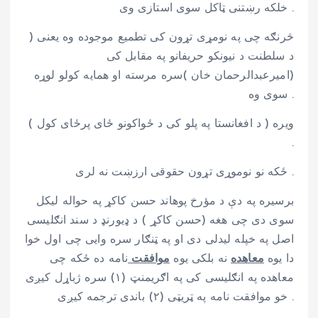
خلکه رښتنی ټاکل سوی استازی وی .
څرنګه چی په نومړی تړون کی تطمیع موجوده وه یعنی (
د سلطنت د نیونکو حریفانو په مقابل کی
(امیرعبدالرحمان خان )سره مرسته او همایه کولو لوړه
سوی وه .
ویره ( د افغانستا په پلو کی د ځواکونو ځای پرځای کول )
.
ځکه نو نوموړی تړون حقوقی ارزښت نه لری .
برسیره په دې د مؤرخ پوهاند حسن کاکړ په حواله لیکل
سوی دی چی هغه (حسن کاکړ ) د ډیورنډ د سند انګلیسی
اصل په خپله لیدلی دی او په ټنګار سره وایی چی اول خوا
دا یوه
معاهده
نه بلکی یوه
موافقت
نامه ده ځکه چی
معاهده په انګلیسی کی په اګریمنټ (۱) سره ژباړل کیږی
خو موافقت نامه په ټریټی (۲) باندی ترجمه کیږی .