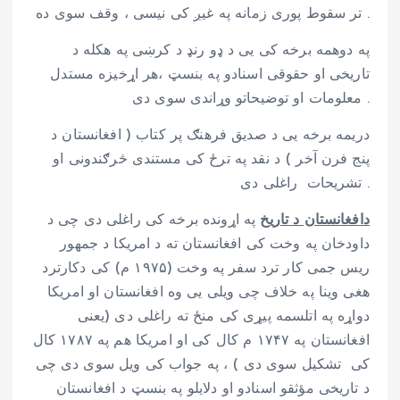
تر سقوط پوری زمانه په غیږ کی نیسی ، وقف سوی ده .
په دوهمه برخه کی یی د ډو رنډ د کرښی په هکله د
تاریخی او حقوقی اسنادو په بنسټ ،هر اړخیزه مستدل
معلومات او توضیحاتو وړاندی سوی دی .
دریمه برخه یی د صدیق فرهنګ پر کتاب ( افغانستان د
پنج فرن آخر ) د نقد په ترځ کی مستندی څرګندونی او
تشریحات راغلی دی .
دافغانستان د تاریخ
په اړونده برخه کی راغلی دی چی د
داودخان په وخت کی افغانستان ته د امریکا د جمهور
ريس جمی کار ترد سفر په وخت (۱۹۷۵ م) کی دکارترد
هغی وینا په خلاف چی ویلی یی وه افغانستان او امریکا
دواړه په اتلسمه پیړی کی منځ ته راغلی دی (یعنی
افغانستان په ۱۷۴۷ م کال کی او امریکا هم په ۱۷۸۷ کال
کی تشکیل سوی دی ) ، په جواب کی ویل سوی دی چی
د تاریخی مؤثقو اسنادو او دلایلو په بنسټ د افغانستان