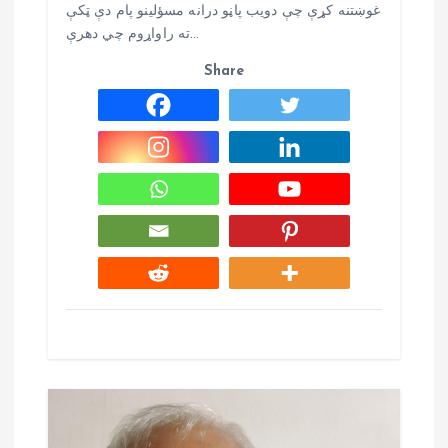
غوښتنه کړې چې دويب پاڼو درانه مسؤلينو پام دې ټکې
ته راواړوم چي دهرې…
Share