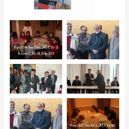
Pos:159,Tm:584_AT,Cst:-2
6,Gm:C,Fv:18,Stb:103
Pos:150,Tm:623_AT,Cst:10,