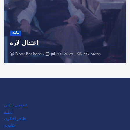
لیکنه
اعتدال لاره
Door
Bacharki
juli 27, 2025
577 views
عمومي لیکني
لیکنه
طاهر اڅکزی
کتابونه