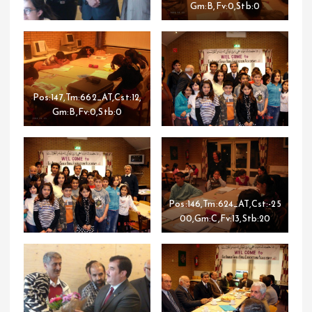
Gm:B,Fv:0,Stb:0
Pos:147,Tm:662_AT,Cst:12,
Gm:B,Fv:0,Stb:0
Pos:146,Tm:624_AT,Cst:-25
00,Gm:C,Fv:13,Stb:20