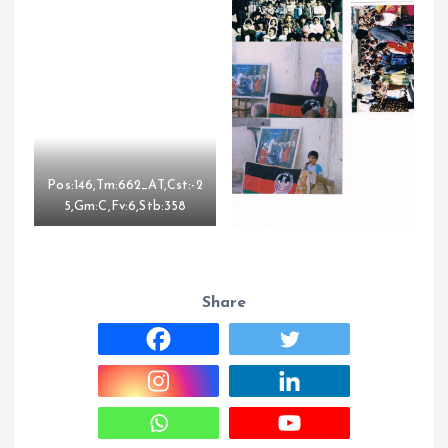
Pos:146,Tm:662_AT,Cst:-2
5,Gm:C,Fv:6,Stb:358
Share