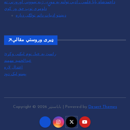
داحمدشاه بابا علمي ـ ادبي ټولنه په مورنۍ ژبه ښووني اوروزني ته
دلومړي توب حق ور کوي
دپښتو ادبیات داتم ټولګی دپاره
ډیری وروستي مقالې
راسئ په خپل نوم لیکنی وکړئ
عبدالحمید مهمند
اعتدال لاره
پښتو لیک دود
Copyright © 2026 باباسنټر | Powered by
Desert Themes