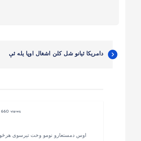
دامریکا ئیانو شل کلن اشغال اوپا یله ئې
660 views
اوس دمستعارو نومو وخت تېرسوی هرڅوک 