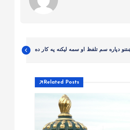
B
تنو دپاره سم تلفظ او سمه لیکنه په کار ده
e
r
Related Posts
i
c
h