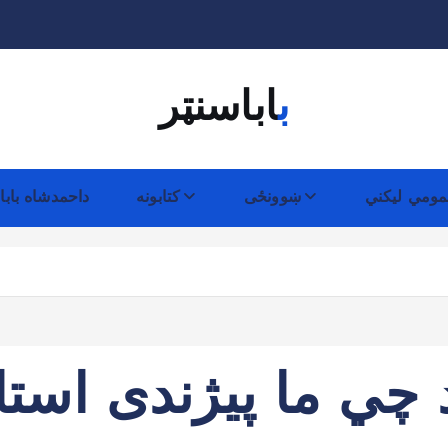
باباسنټر
ومي لیکني
ښوونځی
کتابونه
داحمدشاه بابا
 چي ما پيژندی است