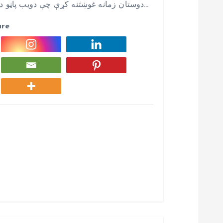
دوستان زمانه غوښتنه کړې چې دويب پاڼو درانه مسؤلينو پام دې ټکې ته راواړوم چي دهرې…
are