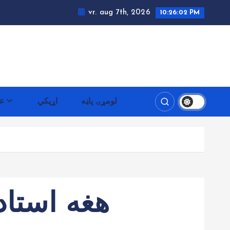
vr. aug 7th, 2026
10:26:03 PM
لومړۍ پاڼه
اړيکي
عم
هغه استاد