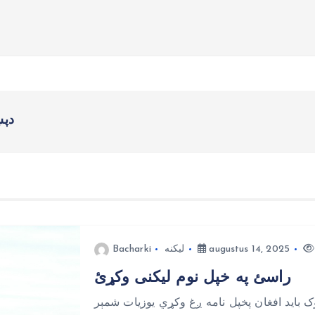
دپښ
augustus 14, 2025
لیکنه
Bacharki
راسئ په خپل نوم لیکنی وکړئ
بايد افغان پخپل نامه ږغ وکړي يوزيات شمېر