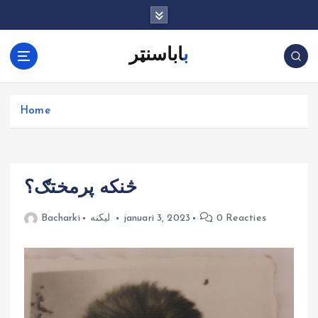
G
a
n
باباسنټر
a
a
r
d
Home
e
i
n
h
څنکه پرمختګ؟
o
u
0 Reacties
januari 3, 2023
لیکنه
Bacharki
d