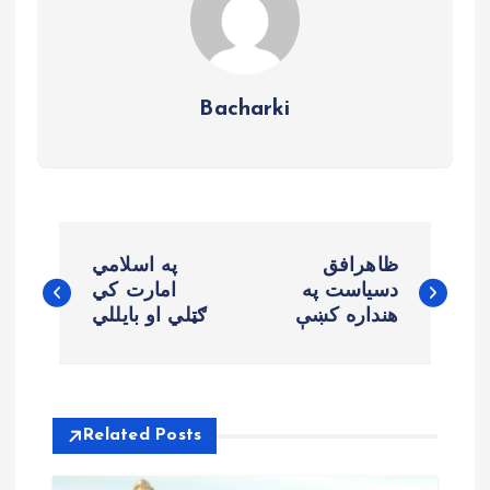
Bacharki
B
ظاهرافق
په اسلامي
e
دسیاست په
امارت کي
هنداره کښې
ګټلي او بایللي
r
i
Related Posts
c