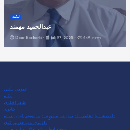
لیکنه
عبدالحمید مهمند
Door
Bacharki
juli 27, 2025
649 views
عمومي لیکني
لیکنه
طاهر اڅکزی
کتابونه
داحمدشاه بابا علمي ـ ادبي ټولنه په مورنۍ ژبه ښووني اوروزني ته
دلومړي توب حق ور کوي
دپښتو ادبیات داتم ټولګی دپاره