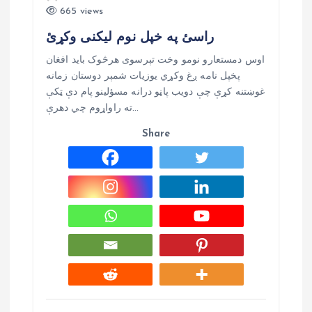
i
665 views
راسئ په خپل نوم لیکنی وکړئ
e
اوس دمستعارو نومو وخت تېرسوی هرڅوک بايد افغان
پخپل نامه ږغ وکړي يوزيات شمېر دوستان زمانه
غوښتنه کړې چې دويب پاڼو درانه مسؤلينو پام دې ټکې
ته راواړوم چي دهرې…
Share