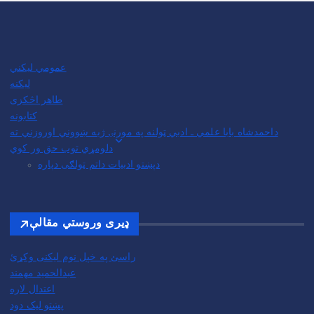
عمومي لیکني
لیکنه
طاهر اڅکزی
کتابونه
داحمدشاه بابا علمي ـ ادبي ټولنه په مورنۍ ژبه ښووني اوروزني ته
دلومړي توب حق ور کوي
دپښتو ادبیات داتم ټولګی دپاره
ډیری وروستي مقالې
راسئ په خپل نوم لیکنی وکړئ
عبدالحمید مهمند
اعتدال لاره
پښتو لیک دود