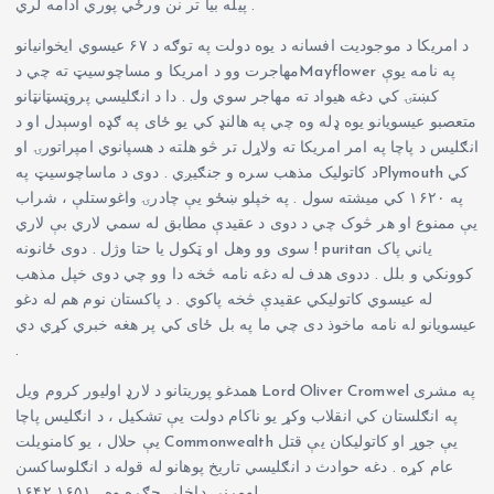
پیله بیا تر نن ورځي پوري ادامه لري .
د امریکا د موجودیت افسانه د یوه دولت په توګه د ۶۷ عیسوي ایخوانیانو
مهاجرت وو د امریکا و مساچوسیټ ته چي دMayflower په نامه یوې
کښتۍ کي دغه هیواد ته مهاجر سوي ول . دا د انګلیسي پروټسټانټانو
متعصبو عیسویانو یوه ډله وه چي په هالنډ کي یو ځای په ګډه اوسېدل او د
انګلیس د پاچا په امر امریکا ته ولاړل تر څو هلته د هسپانوي امپراتورۍ او
د کاتولیک مذهب سره و جنګیږي . دوی د ماساچوسیټ پهPlymouth کي
په ۱۶۲۰ کي میشته سول . په خپلو ښځو یې چادرۍ واغوستلې ، شراب
یې ممنوع او هر څوک چي د دوی د عقیدې مطابق له سمي لاري بې لاري
! سوی وو وهل او ټکول یا حتا وژل . دوی ځانونه puritan یاني پاک
کوونکي و بلل . ددوی هدف له دغه نامه څخه دا وو چي دوی خپل مذهب
له عیسوي کاتولیکي عقیدې څخه پاکوي . د پاکستان نوم هم له دغو
عیسویانو له نامه ماخوذ دی چي ما په بل ځای کي پر هغه خبري کړي دي
.
همدغو پوریتانو د لارډ اولیور کروم ویل Lord Oliver Cromwel په مشری
په انګلستان کي انقلاب وکړ یو ناکام دولت یې تشکیل ، د انګلیس پاچا
یې حلال ، یو کامنویلت Commonwealth یې جوړ او کاتولیکان یې قتل
عام کړه . دغه حوادث د انګلیسي تاریخ پوهانو له قوله د انګلوساکسن
لومړنی داخلي جګړه وه . ۱۶۵۱ـ۱۶۴۲ .