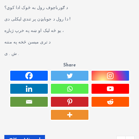
د ګورباچوف رول به څوک ادا کوي؟
دا رول د جوبایډن پر تندي لیکلی دی !
یو څه لیک او ښه په خرپ ژباړه ،
د تری میسن څخه په مننه
ش . ی .
Share