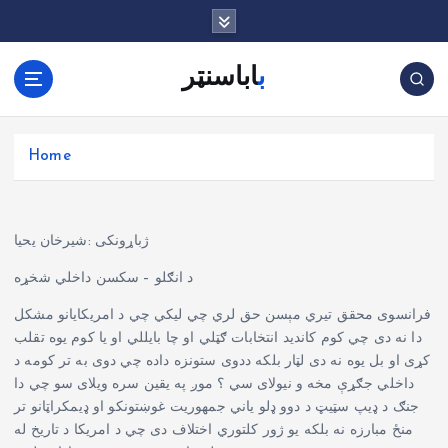
G
a
n
باباسنټر
a
a
r
d
Home
e
i
n
h
ژباړونکی :شیرخان یحیا
o
د انګلو – سکسن داخلي شخړه
u
d
فرانسوی محقق تیري مېسن حق لري چي لیکي چي د امریکایانو مشکل
دا نه دی چي کوم کاندید انتخابات ګټلي او چا بایللي او یا کوم یوه تقلب
کړی او بل یوه نه دی لټار بلکه ددوی ستونزه داده چي دوی به تر کومه د
داخلي جګړې مخه و نیولای سي ؟ موږ په یقین سره ویلای سو چي دا
جنګ د ډیپ سټیټ د دوو ډلو یاني جمهوریت غوښتونکو او ډیمکراټانو تر
منځ مبارزه نه بلکه یو ژور کلتوري اختلاف دی چي د امریکا د تاریخ له