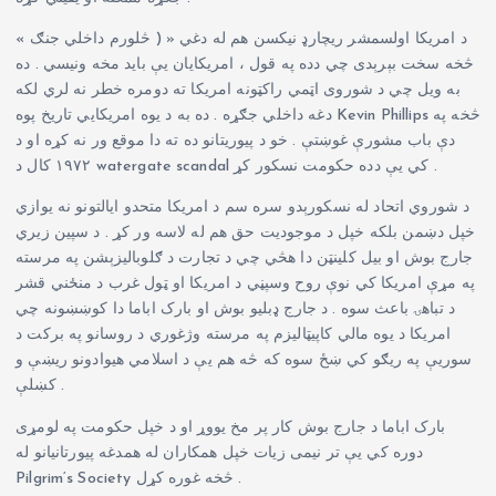
د امریکا اولسمشر ریچارډ نیکسن هم له دغي « ( څلورم داخلي جنګ »
څخه سخت بېرېدی چي دده په قول ، امریکایان یې باید مخه ونیسي . ده
به ویل چي د شوروی اټمي راکټونه امریکا ته دومره خطر نه لري لکه
دغه داخلي جګړه . ده به د یوه امریکایي تاریخ پوه Kevin Phillips څخه په
دې باب مشورې غوښتې . خو د پیوریتانو ده ته دا موقع ور نه کړه او د
۱۹۷۲ کال د watergate scandal کي یې دده حکومت نسکور کړ .
د شوروي اتحاد له نسکورېدو سره سم د امریکا متحدو ایالتونو نه یوازي
خپل دښمن بلکه خپل د موجودیت حق هم له لاسه ور کړ . د سپین زیري
جارج بوش او بیل کلینټن دا هڅي چي د تجارت د ګلوبالیزېشن په مرسته
په مړې امریکا کي نوې روح وسپڼي د امریکا او ټول غرب د منځني قشر
د تباهۍ باعث سوه . د جارج ډبلیو بوش او بارک اباما دا کوښښونه چي
امریکا د یوه مالي کاپیټالیزم په مرسته وژغوري د روسانو په برکت د
سوریې په ریګو کي ښځ سوه که څه هم یې د اسلامي هیوادونو ریښې و
کښلې .
بارک اباما د جارج بوش کار پر مخ یووړ او د خپل حکومت په لومړی
دوره کي یې تر نیمی زیات خپل همکاران له همدغه پیورتانیانو له
Pilgrim‘s Society څخه غوره کړل .