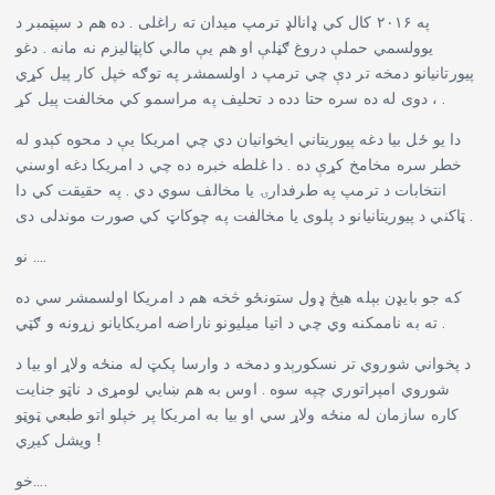
په ۲۰۱۶ کال کي ډانالډ ترمپ میدان ته راغلی . ده هم د سپټمبر د
یوولسمي حملې دروغ ګڼلې او هم یې مالي کاپټالیزم نه مانه . دغو
پیورتانیانو دمخه تر دې چي ترمپ د اولسمشر په توګه خپل کار پیل کړي
، دوی له ده سره حتا دده د تحلیف په مراسمو کي مخالفت پیل کړ .
دا یو ځل بیا دغه پیوریتاني ایخوانیان دي چي امریکا یې د محوه کېدو له
خطر سره مخامخ کړې ده . دا غلطه خبره ده چي د امریکا دغه اوسني
انتخابات د ترمپ په طرفدارۍ یا مخالف سوي دي . په حقیقت کي دا
ټاکني د پیوریتانیانو د پلوی یا مخالفت په چوکاټ کي صورت موندلی دی .
نو ….
که جو بایډن بېله هیڅ ډول ستونځو څخه هم د امریکا اولسمشر سي ده
ته به ناممکنه وي چي د اتیا میلیونو ناراضه امریکایانو زړونه و ګټي .
د پخواني شوروي تر نسکورېدو دمخه د وارسا پکټ له منځه ولاړ او بیا د
شوروي امپراتوري چپه سوه . اوس به هم ښایي لومړی د ناټو جنایت
کاره سازمان له منځه ولاړ سي او بیا به امریکا پر خپلو اتو طبعي ټوټو
ویشل کیږي !
خو….