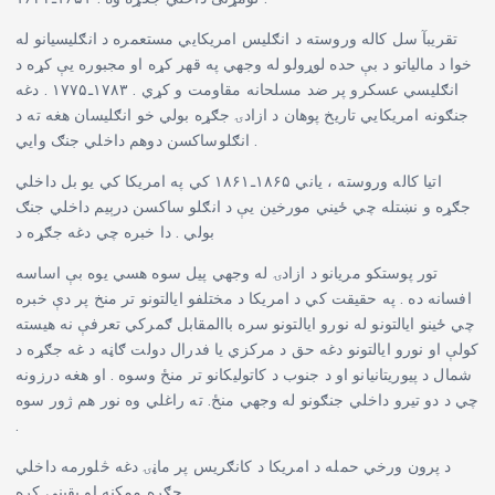
تقریبآ سل کاله وروسته د انګلیس امریکایي مستعمره د انګلیسیانو له
خوا د مالیاتو د بې حده لوړولو له وجهي په قهر کړه او مجبوره یې کړه د
انګلیسي عسکرو پر ضد مسلحانه مقاومت و کړي . ۱۷۸۳ـ۱۷۷۵ . دغه
جنګونه امریکایي تاریخ پوهان د ازادۍ جګړه بولي خو انګلیسان هغه ته د
انګلوساکسن دوهم داخلي جنګ وایي .
اتیا کاله وروسته ، یاني ۱۸۶۵ـ۱۸۶۱ کي په امریکا کي یو بل داخلي
جګړه و نښتله چي ځیني مورخین یې د انګلو ساکسن درېیم داخلي جنګ
بولي . دا خبره چي دغه جګړه د
تور پوستکو مریانو د ازادۍ له وجهي پیل سوه هسي یوه بې اساسه
افسانه ده . په حقیقت کي د امریکا د مختلفو ایالتونو تر منخ پر دې خبره
چي ځینو ایالتونو له نورو ایالتونو سره باالمقابل ګمرکي تعرفې نه هیسته
کولې او نورو ایالتونو دغه حق د مرکزي یا فدرال دولت ګاڼه د غه جګړه د
شمال د پیوریتانیانو او د جنوب د کاتولیکانو تر منځ وسوه . او هغه درزونه
چي د دو تیرو داخلي جنګونو له وجهي منځ. ته راغلي وه نور هم ژور سوه
.
د پرون ورخي حمله د امریکا د کانګریس پر ماڼۍ دغه څلورمه داخلي
جګړه ممکنه او یقیني کړه .