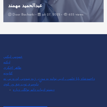
عبدالحمید مهمند
Door
Bacharki
juli 27, 2025
655 views
عمومي لیکني
لیکنه
طاهر اڅکزی
کتابونه
داحمدشاه بابا علمي ـ ادبي ټولنه په مورنۍ ژبه ښووني اوروزني ته
دلومړي توب حق ور کوي
دپښتو ادبیات داتم ټولګی دپاره