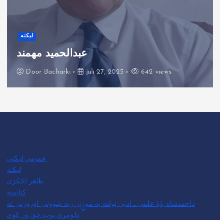
لیکنه
عبدالحمید مهمند
Door
Bacharki
juli 27, 2025
642 views
عمومي لیکني
لیکنه
طاهر اڅکزی
کتابونه
داحمدشاه بابا علمي ـ ادبي ټولنه په مورنۍ ژبه ښووني اوروزني ته
دلومړي توب حق ور کوي