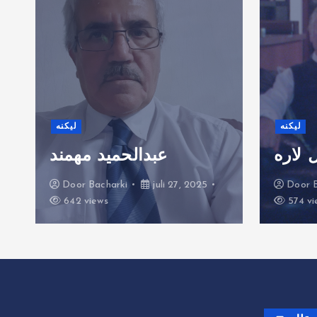
لیکنه
لیکنه
 لاره
عبدالحمید مهمند
Door
Bacharki
juli 27, 2025
Door
642 views
574 vi