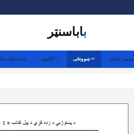
باباسنټر
ومي لیکني
ښوونځی
کتابونه
داحمدشاه بابا