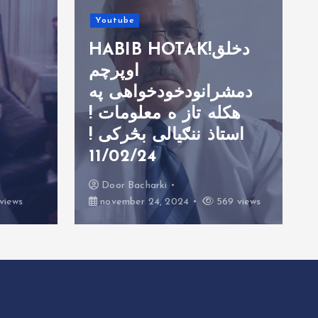
Youtube
HABIB HOTAK!دخلق
اوپرچم
دمشرانودخودخواهی په
هکله تاز ه معلومات !
ګ اغیزي
استاذ ننګیالی بڅرکی !
11/02/24
Door
Bacharki
views
november 24, 2024
569 views