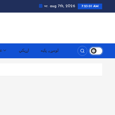
vr. aug 7th, 2026
7:23:01 AM
لومړۍ پاڼه
اړيکي
عم