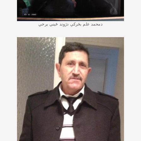
دمحمد علم بڅرکي دژوند ځیني برخي