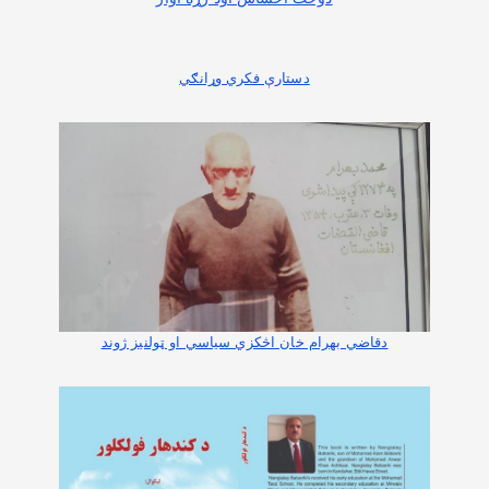
دستارې فکري وړانګي
دقاضي بهرام خان اڅکزي سیاسي او ټولنیز ژوند