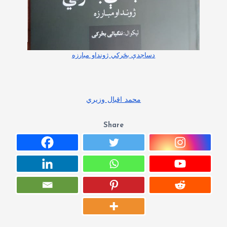
دساجدې بڅرکي ژونداو مبارزه
محمد اقبال وزیري
Share