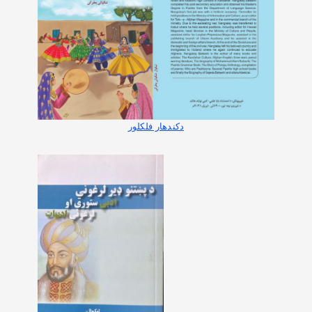
دکندهار فلکلور