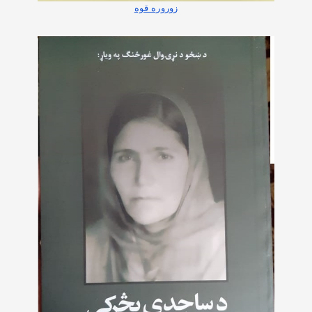
زوروره قوه