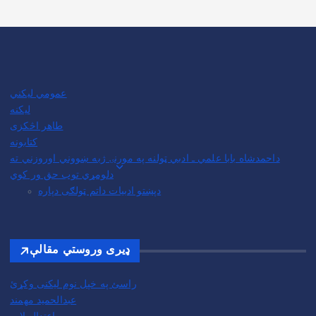
عمومي لیکني
لیکنه
طاهر اڅکزی
کتابونه
داحمدشاه بابا علمي ـ ادبي ټولنه په مورنۍ ژبه ښووني اوروزني ته
دلومړي توب حق ور کوي
دپښتو ادبیات داتم ټولګی دپاره
ډیری وروستي مقالې
راسئ په خپل نوم لیکنی وکړئ
عبدالحمید مهمند