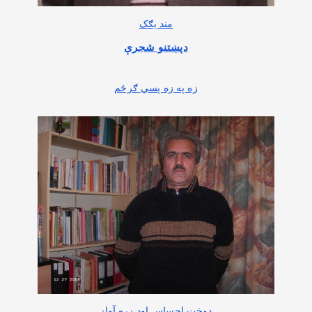
مند یګک
دپښتنو شجرې
زه په زه پسي ګرځم
دوخت احساس اود زړه آواز