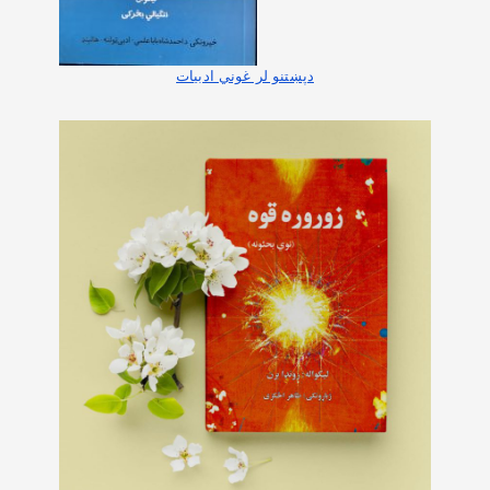
دپښتنو لر غوني ادبیات