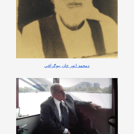
دمحمد انور خان بیوګرافي