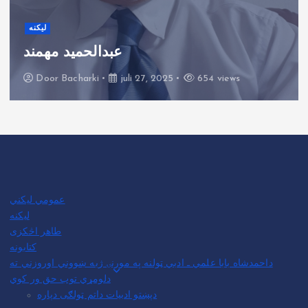
لیکنه
عبدالحمید مهمند
Door
Bacharki
juli 27, 2025
654 views
عمومي لیکني
لیکنه
طاهر اڅکزی
کتابونه
داحمدشاه بابا علمي ـ ادبي ټولنه په مورنۍ ژبه ښووني اوروزني ته
دلومړي توب حق ور کوي
دپښتو ادبیات داتم ټولګی دپاره